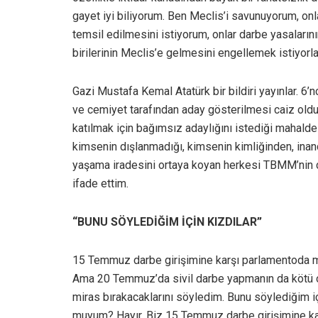
gayet iyi biliyorum. Ben Meclis’i savunuyorum, o
temsil edilmesini istiyorum, onlar darbe yasaların
birilerinin Meclis’e gelmesini engellemek istiyorla
Gazi Mustafa Kemal Atatürk bir bildiri yayınlar. 6’
ve cemiyet tarafından aday gösterilmesi caiz oldu
katılmak için bağımsız adaylığını istediği mahalde 
kimsenin dışlanmadığı, kimsenin kimliğinden, inanc
yaşama iradesini ortaya koyan herkesi TBMM’nin çat
ifade ettim.
“BUNU SÖYLEDİĞİM İÇİN KIZDILAR”
15 Temmuz darbe girişimine karşı parlamentoda m
Ama 20 Temmuz’da sivil darbe yapmanın da kötü ol
miras bırakacaklarını söyledim. Bunu söylediğim 
muyum? Hayır. Biz 15 Temmuz darbe girişimine kar