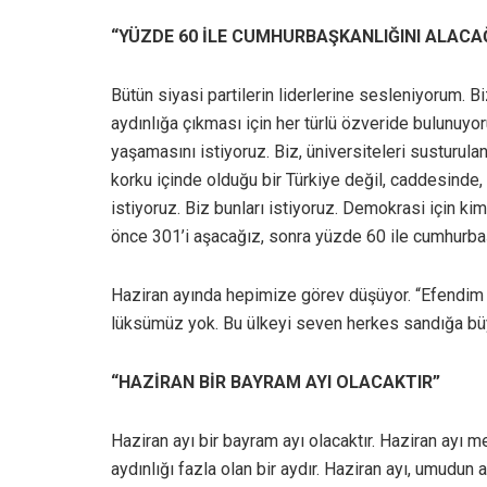
“YÜZDE 60 İLE CUMHURBAŞKANLIĞINI ALACA
Bütün siyasi partilerin liderlerine sesleniyorum. B
aydınlığa çıkması için her türlü özveride bulunuyo
yaşamasını istiyoruz. Biz, üniversiteleri susturulan
korku içinde olduğu bir Türkiye değil, caddesinde
istiyoruz. Biz bunları istiyoruz. Demokrasi için ki
önce 301’i aşacağız, sonra yüzde 60 ile cumhurbaş
Haziran ayında hepimize görev düşüyor. “Efendim
lüksümüz yok. Bu ülkeyi seven herkes sandığa büy
“HAZİRAN BİR BAYRAM AYI OLACAKTIR”
Haziran ayı bir bayram ayı olacaktır. Haziran ayı me
aydınlığı fazla olan bir aydır. Haziran ayı, umudun 