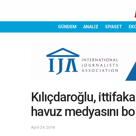
GÜNDEM
ANALİZ
SİYASET
EK
Kılıçdaroğlu, ittifak
havuz medyasını b
April 24, 2018