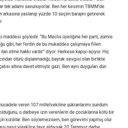
nlar tek adamı savunuyorlar. Ben her kesimin TBMM’de
ın arkasına yaslanıp yüzde 10 seçim barajını getirerek
r.
ncı maddesi şöyledir: “Bu Meclis üyeliğine her parti, zümre
ğu gibi, her ferdin de bu mukaddes çalışmaya fiilen
ilan etme hakkı vardır” diyor. Herkese kapıyı açıyor. Hiç
ından ötürü dışlanmadığı, bayrak sevgisi olan birlikte
ısı altına davet etmiştir gazi. Ben aynı duyguları dün
ücadele veren 107 milletvekiline şükranlarımı sundum.
duğunu, o darbeye izin verenlerin de çocuklarına kötü bir
için kızdılar. Ben söylemezsem, ben görevimi yapmış olur
şı nasıl yüreklice tavır aldıysak 20 Temmuz darbe