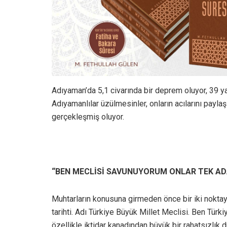
Adıyaman’da 5,1 civarında bir deprem oluyor, 39 yara
Adıyamanlılar üzülmesinler, onların acılarını pa
gerçekleşmiş oluyor.
“BEN MECLİSİ SAVUNUYORUM ONLAR TEK A
Muhtarların konusuna girmeden önce bir iki nokta
tarihti. Adı Türkiye Büyük Millet Meclisi. Ben Türk
özellikle iktidar kanadından büyük bir rahatsızlık 