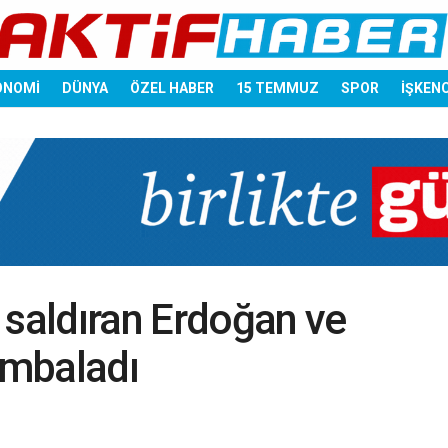
ONOMİ
DÜNYA
ÖZEL HABER
15 TEMMUZ
SPOR
İŞKEN
a saldıran Erdoğan ve
ombaladı