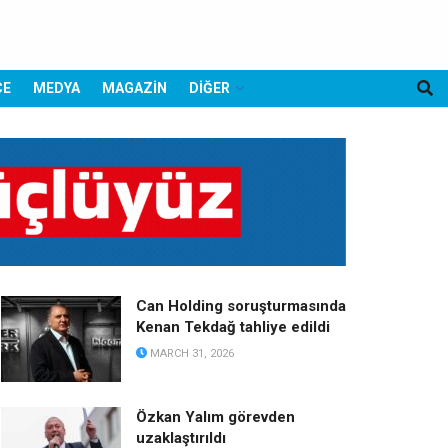
CE
MEDYA
MAGAZİN
DİĞER
Can Holding soruşturmasında
Kenan Tekdağ tahliye edildi
MARCH 31, 2026
Özkan Yalım görevden
uzaklaştırıldı