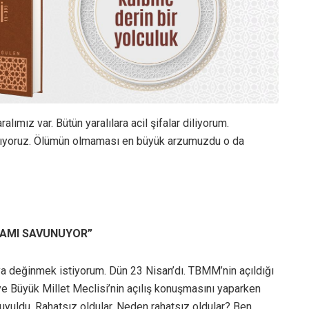
lımız var. Bütün yaralılara acil şifalar diliyorum.
ylaşıyoruz. Ölümün olmaması en büyük arzumuzdu o da
DAMI SAVUNUYOR”
ya değinmek istiyorum. Dün 23 Nisan’dı. TBMM’nin açıldığı
iye Büyük Millet Meclisi’nin açılış konuşmasını yaparken
duyuldu. Rahatsız oldular. Neden rahatsız oldular? Ben