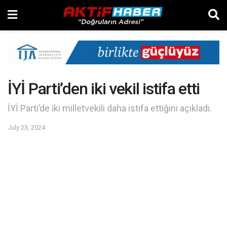
İYİ Parti’den iki vekil istifa etti
İYİ Parti’de iki milletvekili daha istifa ettiğini açıkladı.
July 23, 2024