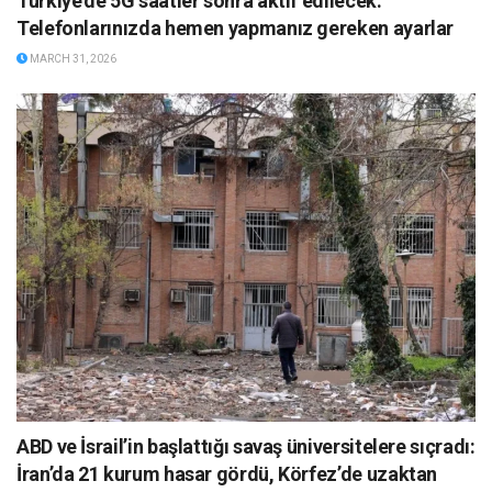
Türkiye’de 5G saatler sonra aktif edilecek:
Telefonlarınızda hemen yapmanız gereken ayarlar
MARCH 31, 2026
ABD ve İsrail’in başlattığı savaş üniversitelere sıçradı:
İran’da 21 kurum hasar gördü, Körfez’de uzaktan