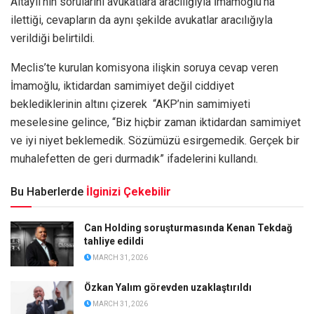
Altaylı’nın sorularını avukatlara aracılığıyla İmamoğlu’na
ilettiği, cevapların da aynı şekilde avukatlar aracılığıyla
verildiği belirtildi.
Meclis’te kurulan komisyona ilişkin soruya cevap veren
İmamoğlu, iktidardan samimiyet değil ciddiyet
beklediklerinin altını çizerek “AKP’nin samimiyeti
meselesine gelince, “Biz hiçbir zaman iktidardan samimiyet
ve iyi niyet beklemedik. Sözümüzü esirgemedik. Gerçek bir
muhalefetten de geri durmadık” ifadelerini kullandı.
Bu Haberlerde
İlginizi Çekebilir
Can Holding soruşturmasında Kenan Tekdağ
tahliye edildi
MARCH 31, 2026
Özkan Yalım görevden uzaklaştırıldı
MARCH 31, 2026