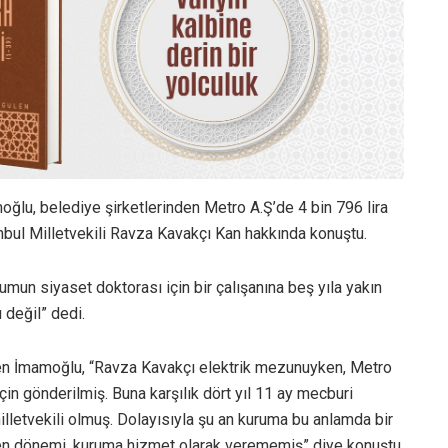
lu, belediye şirketlerinden Metro A.Ş’de 4 bin 796 lira
bul Milletvekili Ravza Kavakçı Kan hakkında konuştu.
rumun siyaset doktorası için bir çalışanına beş yıla yakın
değil” dedi.
en İmamoğlu, “Ravza Kavakçı elektrik mezunuyken, Metro
in gönderilmiş. Buna karşılık dört yıl 11 ay mecburi
etvekili olmuş. Dolayısıyla şu an kuruma bu anlamda bir
n dönemi, kuruma hizmet olarak verememiş” diye konuştu.