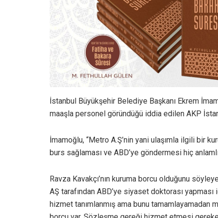
İstanbul Büyükşehir Belediye Başkanı Ekrem İmamoğ
maaşla personel göründüğü iddia edilen AKP İstan
İmamoğlu, “Metro A.Ş’nin yani ulaşımla ilgili bir ku
burs sağlaması ve ABD’ye göndermesi hiç anlamlı 
Ravza Kavakçı’nın kuruma borcu olduğunu söyley
AŞ tarafından ABD’ye siyaset doktorası yapması iç
hizmet tanımlanmış ama bunu tamamlayamadan mill
borcu var. Sözleşme gereği hizmet etmesi gereke