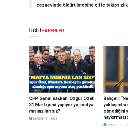
cezaevinde öldürülmesine çifte takipsizlik
İLGİLİ
HABERLER
CHP Genel Başkanı Özgür Özel:
Bahçeli: “N
31 Mart günü yapıyor ya, mafya
yaklaşımları
mısınız lan siz?
etmediğini 
haykırması 
MARCH 31, 2026
MARCH 31, 20