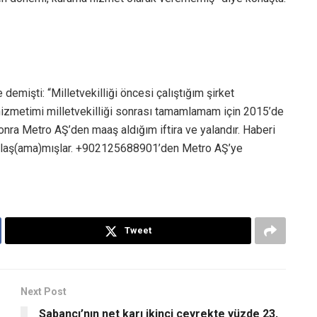
demişti: “Milletvekilliği öncesi çalıştığım şirket
izmetimi milletvekilliği sonrası tamamlamam için 2015’de
onra Metro AŞ’den maaş aldığım iftira ve yalandır. Haberi
e ulaş(ama)mışlar. +902125688901’den Metro AŞ’ye
Tweet
Next Post
Sabancı’nın net karı ikinci çeyrekte yüzde 23,