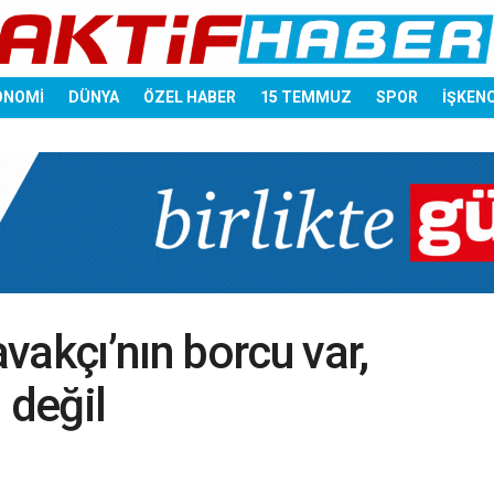
ONOMİ
DÜNYA
ÖZEL HABER
15 TEMMUZ
SPOR
İŞKEN
vakçı’nın borcu var,
 değil