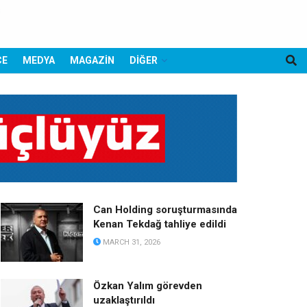
CE
MEDYA
MAGAZİN
DİĞER
Can Holding soruşturmasında
Kenan Tekdağ tahliye edildi
MARCH 31, 2026
Özkan Yalım görevden
uzaklaştırıldı