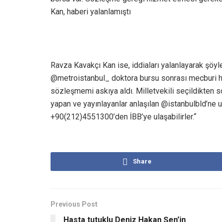
Kan, haberi yalanlamıştı
Ravza Kavakçı Kan ise, iddiaları yalanlayarak şöyle 
@metroistanbul_ doktora bursu sonrası mecburi h
sözleşmemi askıya aldı. Milletvekili seçildikten s
yapan ve yayınlayanlar anlaşılan @istanbulbld’n
+90(212)4551300’den İBB’ye ulaşabilirler.“
Share
Previous Post
Hasta tutuklu Deniz Hakan Şen’in