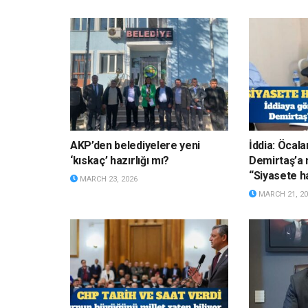
AKP’den belediyelere yeni
İddia: Öcala
‘kıskaç’ hazırlığı mı?
Demirtaş’a 
“Siyasete ha
MARCH 23, 2026
MARCH 21, 20