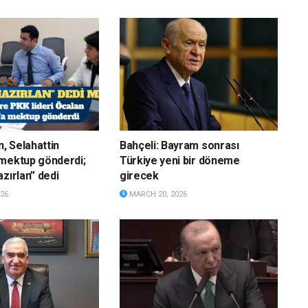
n, Selahattin
Bahçeli: Bayram sonrası
mektup gönderdi;
Türkiye yeni bir döneme
zırlan” dedi
girecek
26
MARCH 20, 2026