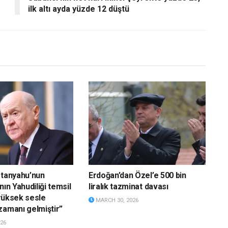
ilk altı ayda yüzde 12 düştü
etanyahu’nun
Erdoğan’dan Özel’e 500 bin
nın Yahudiliği temsil
liralık tazminat davası
yüksek sesle
MARCH 30, 2026
zamanı gelmiştir”
26