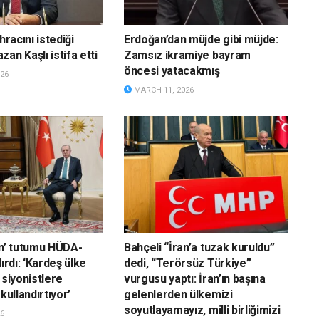
hracını istediği
Erdoğan’dan müjde gibi müjde:
an Kaşlı istifa etti
Zamsız ikramiye bayram
öncesi yatacakmış
26
MARCH 11, 2026
an’ tutumu HÜDA-
Bahçeli “İran’a tuzak kuruldu”
dırdı: ‘Kardeş ülke
dedi, “Terörsüz Türkiye”
 siyonistlere
vurgusu yaptı: İran’ın başına
kullandırtıyor’
gelenlerden ülkemizi
soyutlayamayız, milli birliğimizi
6