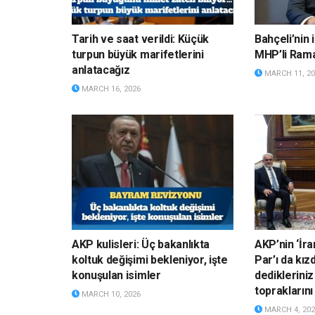
Tarih ve saat verildi: Küçük
Bahçeli’nin i
turpun büyük marifetlerini
MHP’li Ramaz
anlatacağız
MARCH 11, 20
MARCH 16, 2026
AKP kulisleri: Üç bakanlıkta
AKP’nin ‘İr
koltuk değişimi bekleniyor, işte
Par’ı da kız
konuşulan isimler
dedikleriniz
topraklarını 
MARCH 10, 2026
MARCH 4, 202