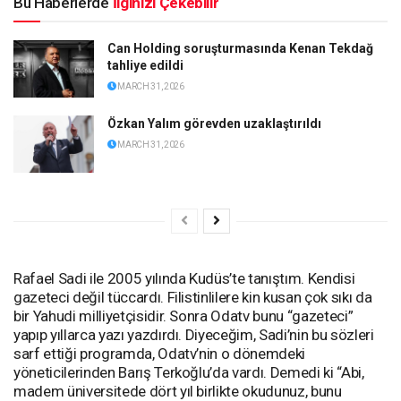
Bu Haberlerde
İlginizi Çekebilir
Can Holding soruşturmasında Kenan Tekdağ
tahliye edildi
MARCH 31, 2026
Özkan Yalım görevden uzaklaştırıldı
MARCH 31, 2026
Rafael Sadi ile 2005 yılında Kudüs’te tanıştım. Kendisi
gazeteci değil tüccardı. Filistinlilere kin kusan çok sıkı da
bir Yahudi milliyetçisidir. Sonra Odatv bunu “gazeteci”
yapıp yıllarca yazı yazdırdı. Diyeceğim, Sadi’nin bu sözleri
sarf ettiği programda, Odatv’nin o dönemdeki
yöneticilerinden Barış Terkoğlu’da vardı. Demedi ki “Abi,
madem üniversitede dört yıl birlikte okudunuz, bunu