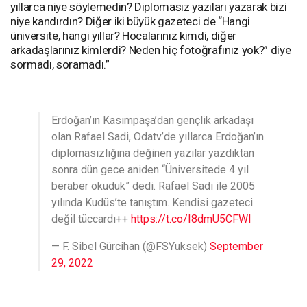
yıllarca niye söylemedin? Diplomasız yazıları yazarak bizi
niye kandırdın? Diğer iki büyük gazeteci de “Hangi
üniversite, hangi yıllar? Hocalarınız kimdi, diğer
arkadaşlarınız kimlerdi? Neden hiç fotoğrafınız yok?” diye
sormadı, soramadı.”
Erdoğan’ın Kasımpaşa’dan gençlik arkadaşı
olan Rafael Sadi, Odatv’de yıllarca Erdoğan’ın
diplomasızlığına değinen yazılar yazdıktan
sonra dün gece aniden “Üniversitede 4 yıl
beraber okuduk” dedi. Rafael Sadi ile 2005
yılında Kudüs’te tanıştım. Kendisi gazeteci
değil tüccardı++
https://t.co/I8dmU5CFWI
— F. Sibel Gürcihan (@FSYuksek)
September
29, 2022