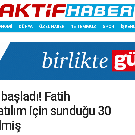
ONOMİ
DÜNYA
ÖZEL HABER
15 TEMMUZ
SPOR
İŞKEN
aşladı! Fatih
katılım için sunduğu 30
lmiş