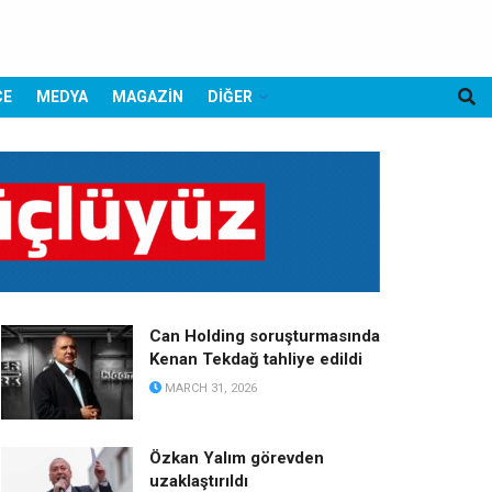
CE
MEDYA
MAGAZİN
DİĞER
Can Holding soruşturmasında
Kenan Tekdağ tahliye edildi
MARCH 31, 2026
Özkan Yalım görevden
uzaklaştırıldı