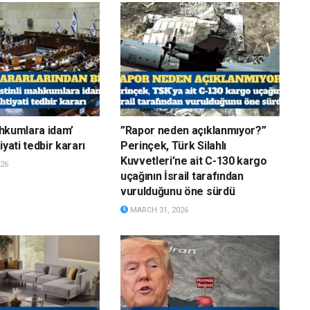
mahkumlara idam’
”Rapor neden açıklanmıyor?”
iyati tedbir kararı
Perinçek, Türk Silahlı
Kuvvetleri’ne ait C-130 kargo
26
uçağının İsrail tarafından
vurulduğunu öne sürdü
MARCH 31, 2026