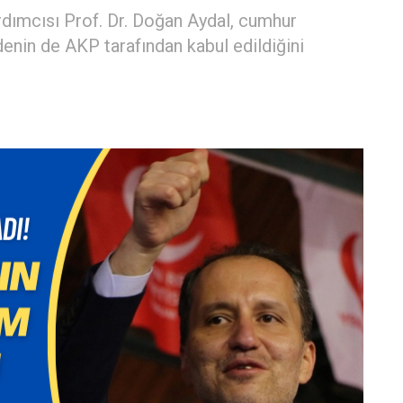
rdımcısı Prof. Dr. Doğan Aydal, cumhur
ddenin de AKP tarafından kabul edildiğini