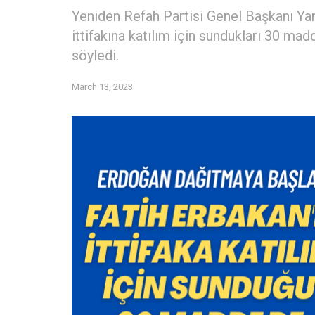
Yeniden Refah Partisi Genel Başkanı Ya
ittifakına katılım için sundukları 30 ma
söyledi.
March 13, 2023