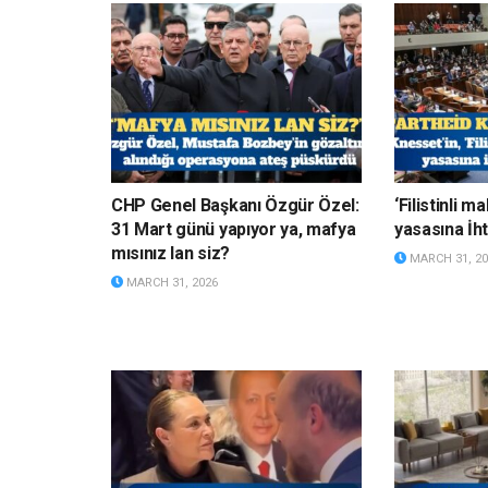
CHP Genel Başkanı Özgür Özel:
‘Filistinli 
31 Mart günü yapıyor ya, mafya
yasasına İht
mısınız lan siz?
MARCH 31, 20
MARCH 31, 2026