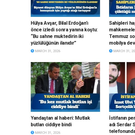
Hülya Avşar, Bilal Erdoğan’ı
Sahipleri h
önce izledi sonra yanına koştu:
mahkemelerd
“Bu sahne muktedirin iki
Temmuz son
yüzlülüğünün ilanıdır”
mobilya devi
MARCH 31, 2026
MARCH 31, 20
Yandaştan al haberi: Mutlak
İstifanın pe
butlan ciddiye bindi
adı Serdar S
telefonunda
MARCH 31, 2026