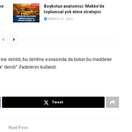
on
Boykotun anatomisi: Mekke’de
toplumsal yok etme stratejisi
MARCH 31, 2026
rine iletildi, bu iletilme esnasında da bütün bu maddeler
’ dendi” ifadelerini kullandı.
Tweet
Next Post