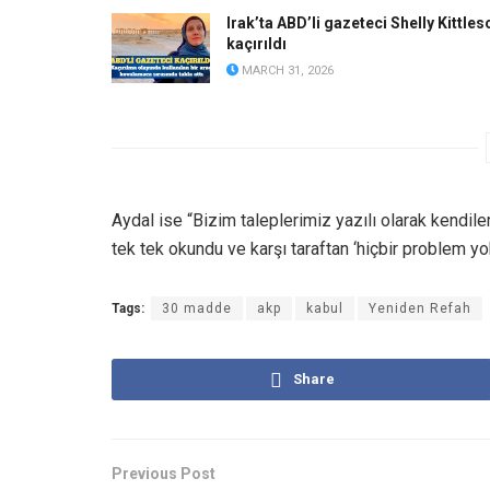
Irak’ta ABD’li gazeteci Shelly Kittles
kaçırıldı
MARCH 31, 2026
Aydal ise “Bizim taleplerimiz yazılı olarak kendile
tek tek okundu ve karşı taraftan ‘hiçbir problem yok
Tags:
30 madde
akp
kabul
Yeniden Refah
Share
Previous Post