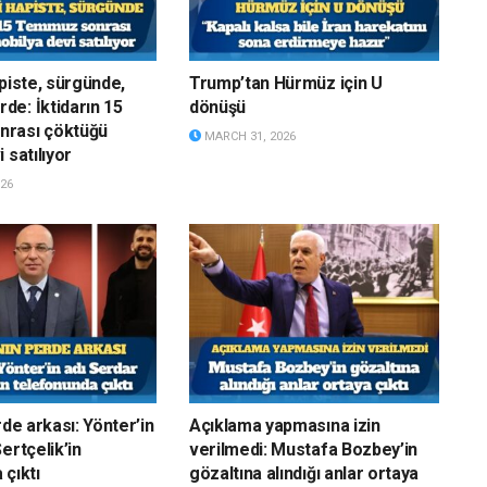
apiste, sürgünde,
Trump’tan Hürmüz için U
e: İktidarın 15
dönüşü
rası çöktüğü
MARCH 31, 2026
 satılıyor
26
rde arkası: Yönter’in
Açıklama yapmasına izin
ertçelik’in
verilmedi: Mustafa Bozbey’in
 çıktı
gözaltına alındığı anlar ortaya