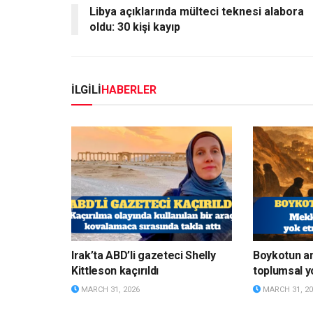
Libya açıklarında mülteci teknesi alabora
oldu: 30 kişi kayıp
İLGİLİ
HABERLER
Irak’ta ABD’li gazeteci Shelly
Boykotun a
Kittleson kaçırıldı
toplumsal y
MARCH 31, 2026
MARCH 31, 20