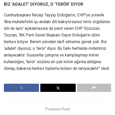
BİZ ‘ADALET’ DİYORUZ, O ‘TERÖR’ DİYOR
Cumhurbaşkanı Recep Tayyip Erdoğan’ın, CHP’ye yönelik
‘Ana muhalefetin şu andaki dili bakıyorsunuz terör örgütünün
dili ile aynı’ açıklamasına da yanıt veren CHP Sözcüsü
Tezcan, “AK Parti Genel Başkanı Sayın Erdoğan’ın dilini
herkes biliyor. Benim yeniden tarif etmeme gerek yok. Biz
‘adalet’ diyoruz, o ‘terör’ diyor. Bu farkı herhalde milletimiz
anlayacaktır. Siyasette çatışma ve kamplaşmayı kimin
kullandığını, ‘terör’ sözünü en çok kimin ağzına aldığına
dönüp, bakarsa herkes toplumu böleni de tanıyacaktır” dedi.
Previous Post