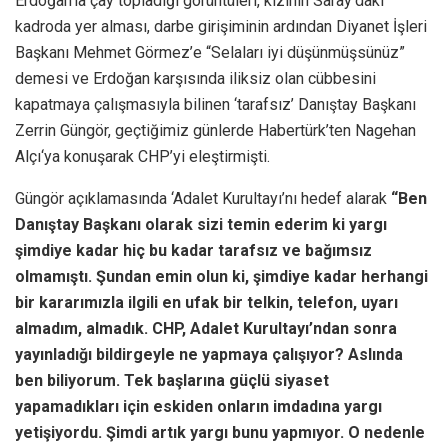
Erdoğan’la çay topladığı görüntüleri, kızının Saray’daki
kadroda yer alması, darbe girişiminin ardından Diyanet İşleri
Başkanı Mehmet Görmez’e “Selaları iyi düşünmüşsünüz”
demesi ve Erdoğan karşısında iliksiz olan cübbesini
kapatmaya çalışmasıyla bilinen ‘tarafsız’ Danıştay Başkanı
Zerrin Güngör, geçtiğimiz günlerde Habertürk’ten Nagehan
Alçı‘ya konuşarak CHP’yi eleştirmişti.
Güngör açıklamasında ‘Adalet Kurultayı’nı hedef alarak
“Ben
Danıştay Başkanı olarak sizi temin ederim ki yargı
şimdiye kadar hiç bu kadar tarafsız ve bağımsız
olmamıştı. Şundan emin olun ki, şimdiye kadar herhangi
bir kararımızla ilgili en ufak bir telkin, telefon, uyarı
almadım, almadık. CHP, Adalet Kurultayı’ndan sonra
yayınladığı bildirgeyle ne yapmaya çalışıyor? Aslında
ben biliyorum. Tek başlarına güçlü siyaset
yapamadıkları için eskiden onların imdadına yargı
yetişiyordu. Şimdi artık yargı bunu yapmıyor. O nedenle