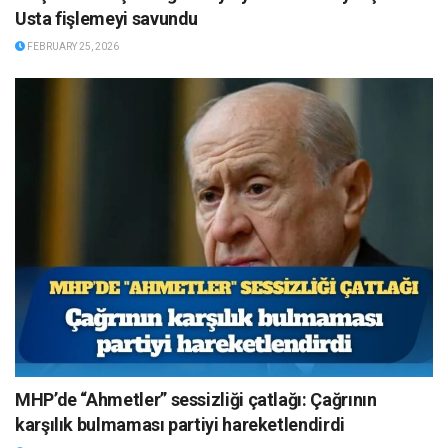
Usta fişlemeyi savundu
FEBRUARY 25, 2026
MHP’de “Ahmetler” sessizliği çatlağı: Çağrının
karşılık bulmaması partiyi hareketlendirdi