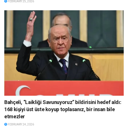
FEBRUARY 25, 2026
Bahçeli, “Laikliği Savunuyoruz” bildirisini hedef aldı:
168 kişiyi üst üste koyup toplasanız, bir insan bile
etmezler
FEBRUARY 24, 2026