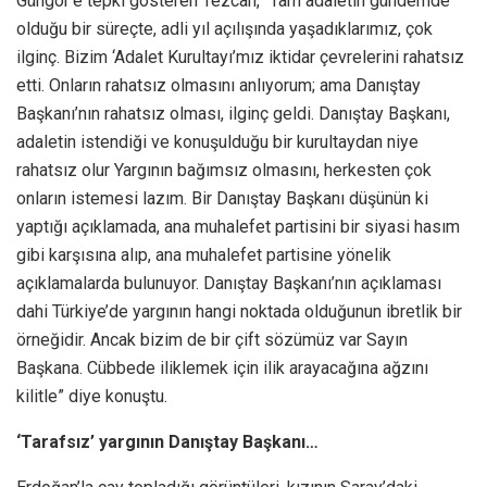
Güngör’e tepki gösteren Tezcan, “Tam adaletin gündemde
olduğu bir süreçte, adli yıl açılışında yaşadıklarımız, çok
ilginç. Bizim ‘Adalet Kurultayı’mız iktidar çevrelerini rahatsız
etti. Onların rahatsız olmasını anlıyorum; ama Danıştay
Başkanı’nın rahatsız olması, ilginç geldi. Danıştay Başkanı,
adaletin istendiği ve konuşulduğu bir kurultaydan niye
rahatsız olur Yargının bağımsız olmasını, herkesten çok
onların istemesi lazım. Bir Danıştay Başkanı düşünün ki
yaptığı açıklamada, ana muhalefet partisini bir siyasi hasım
gibi karşısına alıp, ana muhalefet partisine yönelik
açıklamalarda bulunuyor. Danıştay Başkanı’nın açıklaması
dahi Türkiye’de yargının hangi noktada olduğunun ibretlik bir
örneğidir. Ancak bizim de bir çift sözümüz var Sayın
Başkana. Cübbede iliklemek için ilik arayacağına ağzını
kilitle” diye konuştu.
‘Tarafsız’ yargının Danıştay Başkanı…