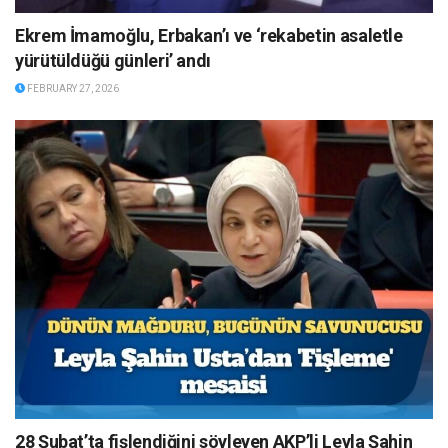
Ekrem İmamoğlu, Erbakan’ı ve ‘rekabetin asaletle
yürütüldüğü günleri’ andı
FEBRUARY 27, 2026
28 Şubat’ta fişlendiğini söyleyen AKP’li Leyla Şahin