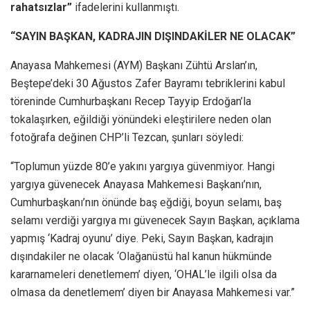
rahatsızlar”
ifadelerini kullanmıştı.
“SAYIN BAŞKAN, KADRAJIN DIŞINDAKİLER NE OLACAK”
Anayasa Mahkemesi (AYM) Başkanı Zühtü Arslan’ın,
Beştepe’deki 30 Ağustos Zafer Bayramı tebriklerini kabul
töreninde Cumhurbaşkanı Recep Tayyip Erdoğan’la
tokalaşırken, eğildiği yönündeki eleştirilere neden olan
fotoğrafa değinen CHP’li Tezcan, şunları söyledi:
“Toplumun yüzde 80’e yakını yargıya güvenmiyor. Hangi
yargıya güvenecek Anayasa Mahkemesi Başkanı’nın,
Cumhurbaşkanı’nın önünde baş eğdiği, boyun selamı, baş
selamı verdiği yargıya mı güvenecek Sayın Başkan, açıklama
yapmış ‘Kadraj oyunu’ diye. Peki, Sayın Başkan, kadrajın
dışındakiler ne olacak ‘Olağanüstü hal kanun hükmünde
kararnameleri denetlemem’ diyen, ‘OHAL’le ilgili olsa da
olmasa da denetlemem’ diyen bir Anayasa Mahkemesi var.”