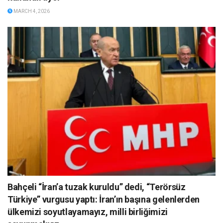
MARCH 4, 2026
Bahçeli “İran’a tuzak kuruldu” dedi, “Terörsüz
Türkiye” vurgusu yaptı: İran’ın başına gelenlerden
ülkemizi soyutlayamayız, milli birliğimizi