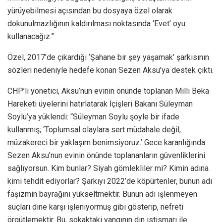
yürüyebilmesi açısından bu dosyaya özel olarak
dokunulmazlığının kaldırılması noktasında ‘Evet’ oyu
kullanacağız.”
Özel, 2017’de çıkardığı ‘Şahane bir şey yaşamak’ şarkısının
sözleri nedeniyle hedefe konan Sezen Aksu’ya destek çıktı.
CHP’li yönetici, Aksu’nun evinin önünde toplanan Milli Beka
Hareketi üyelerini hatırlatarak İçişleri Bakanı Süleyman
Soylu’ya yüklendi: “Süleyman Soylu şöyle bir ifade
kullanmış; ‘Toplumsal olaylara sert müdahale değil,
müzakereci bir yaklaşım benimsiyoruz.’ Gece karanlığında
Sezen Aksu’nun evinin önünde toplananların güvenliklerini
sağlıyorsun. Kim bunlar? Siyah gömlekliler mi? Kimin adına
kimi tehdit ediyorlar? Şarkıyı 2022’de köpürtenler, bunun adı
faşizmin bayrağını yükseltmektir. Bunun adı işlenmeyen
suçları dine karşı işleniyormuş gibi gösterip, nefreti
örgütlemektir. Bu, sokaktaki yangının din istismarı ile