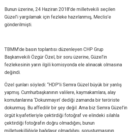
Bunun üzerine, 24 Haziran 2018’de milletvekili seçilen
Güzel’i yargılamak için fezleke hazırlanmış, Meclis’e
gönderilmişti.
TBMM’de basın toplantısı düzenleyen CHP Grup
Başkanvekili Özgür Özel, bir soru üzerine, Güzel’in
fezlekesinin yarın ilgili komisyonda ele alınacak olmasına
değindi.
Özel şunları söyledi: “HDP’li Semra Güzel büyük bir yanlış
yapmış. Cumhurbaşkanının valilere, kaymakamlara, alay
komutanlarına ‘Dokunmayın’ dediği zamanda bir teröriste
dokunmuş. Bu affedilir bir şey değil. Ama biz Semra Güzel’in
örgüt kıyafetleriyle çektirdiği fotoğraf ve elindeki silahla
çektirdiği fotoğrafın doğru olmadığını, bunun
milletvekilliğiyle bağdaşır olmadığını, soruşturmasının