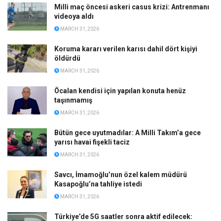
Milli maç öncesi askeri casus krizi: Antrenmanı
videoya aldı
MARCH 31, 2026
Koruma kararı verilen karısı dahil dört kişiyi
öldürdü
MARCH 31, 2026
Öcalan kendisi için yapılan konuta henüz
taşınmamış
MARCH 31, 2026
Bütün gece uyutmadılar: A Milli Takım’a gece
yarısı havai fişekli taciz
MARCH 31, 2026
Savcı, İmamoğlu’nun özel kalem müdürü
Kasapoğlu’na tahliye istedi
MARCH 31, 2026
Türkiye’de 5G saatler sonra aktif edilecek: