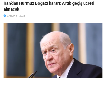
İran’dan Hürmüz Boğazı kararı: Artık geçiş ücreti
alınacak
MARCH 31, 2026
Bahçeli: “Netanyahu’nun yaklaşımlarının Yahudiliği
temsil etmediğini yüksek sesle haykırması zamanı