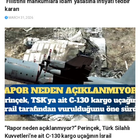
‘Filistinli mahkumlara idam’ yasasına İhtiyati tedbir
kararı
MARCH 31, 2026
”Rapor neden açıklanmıyor?” Perinçek, Türk Silahlı
Kuvvetleri’ne ait C-130 kargo uçağının İsrail