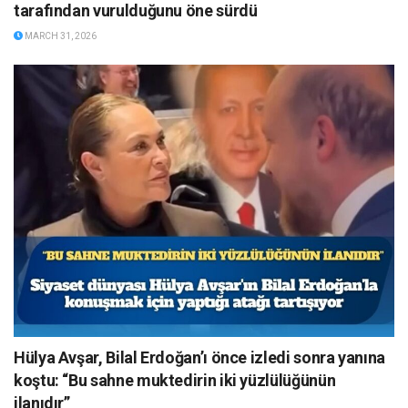
tarafından vurulduğunu öne sürdü
MARCH 31, 2026
Hülya Avşar, Bilal Erdoğan’ı önce izledi sonra yanına
koştu: “Bu sahne muktedirin iki yüzlülüğünün
ilanıdır”