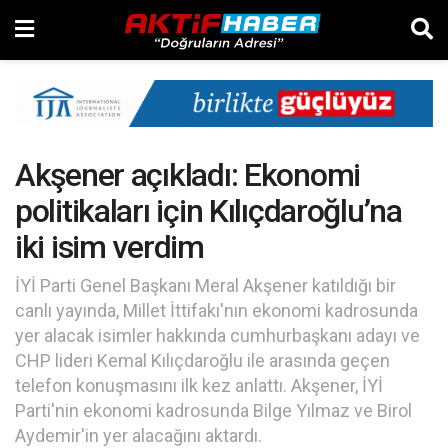
Akşener açıkladı: Ekonomi
politikaları için Kılıçdaroğlu’na
iki isim verdim
İYİ Parti Genel Başkanı Meral Akşener katıldığı bir
canlı yayında, Millet İttifakı'nın ekonomi kadrosunda
yer alacak isimler hakkında cumhurbaşkanı adayı ve
CHP lideri Kemal Kılıçdaroğlu ile arasında geçen
telefon konuşmasını ilk kez anlattı. Akşener, İYİ
Parti'nin ekonomi kadrosunda Bilge Yılmaz ve Birol
Aydemir'in yer alacağını aktardı.