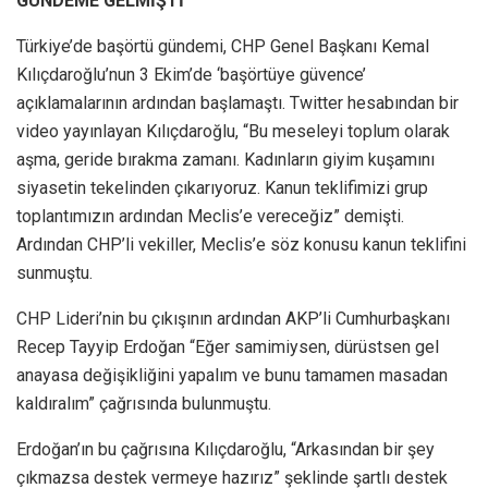
GÜNDEME GELMİŞTİ
Türkiye’de başörtü gündemi, CHP Genel Başkanı Kemal
Kılıçdaroğlu’nun 3 Ekim’de ‘başörtüye güvence’
açıklamalarının ardından başlamaştı. Twitter hesabından bir
video yayınlayan Kılıçdaroğlu, “Bu meseleyi toplum olarak
aşma, geride bırakma zamanı. Kadınların giyim kuşamını
siyasetin tekelinden çıkarıyoruz. Kanun teklifimizi grup
toplantımızın ardından Meclis’e vereceğiz” demişti.
Ardından CHP’li vekiller, Meclis’e söz konusu kanun teklifini
sunmuştu.
CHP Lideri’nin bu çıkışının ardından AKP’li Cumhurbaşkanı
Recep Tayyip Erdoğan “Eğer samimiysen, dürüstsen gel
anayasa değişikliğini yapalım ve bunu tamamen masadan
kaldıralım” çağrısında bulunmuştu.
Erdoğan’ın bu çağrısına Kılıçdaroğlu, “Arkasından bir şey
çıkmazsa destek vermeye hazırız” şeklinde şartlı destek