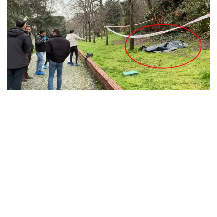
İstanbul’un göbeğinde kan donduran olay: Maçka
Parkı’nda erkek cesedi bulundu, kimliği tespit edildi
MARCH 31, 2026