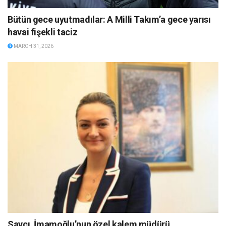
Bütün gece uyutmadılar: A Milli Takım’a gece yarısı
havai fişekli taciz
MARCH 31, 2026
Savcı, İmamoğlu’nun özel kalem müdürü