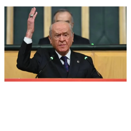
Bahçeli, “Laikliği Savunuyoruz” bildirisini hedef aldı:
168 kişiyi üst üste koyup toplasanız, bir insan bile
etmezler
FEBRUARY 24, 2026