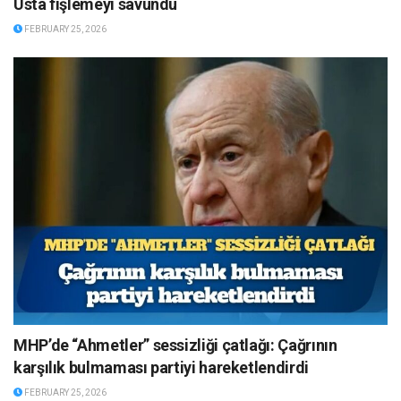
Usta fişlemeyi savundu
FEBRUARY 25, 2026
MHP’de “Ahmetler” sessizliği çatlağı: Çağrının
karşılık bulmaması partiyi hareketlendirdi
FEBRUARY 25, 2026