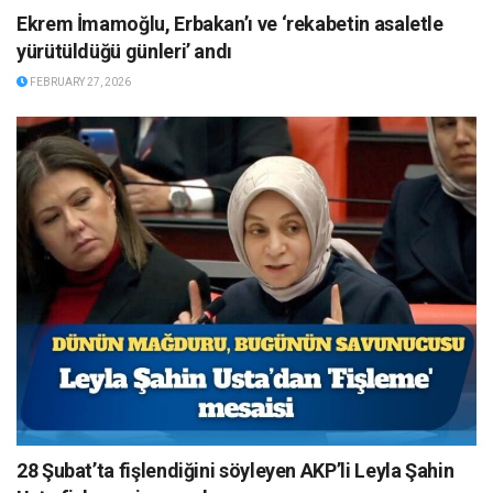
Ekrem İmamoğlu, Erbakan’ı ve ‘rekabetin asaletle
yürütüldüğü günleri’ andı
FEBRUARY 27, 2026
28 Şubat’ta fişlendiğini söyleyen AKP’li Leyla Şahin