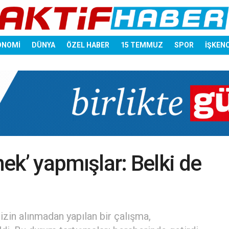
ONOMİ
DÜNYA
ÖZEL HABER
15 TEMMUZ
SPOR
İŞKEN
nek’ yapmışlar: Belki de
izin alınmadan yapılan bir çalışma,