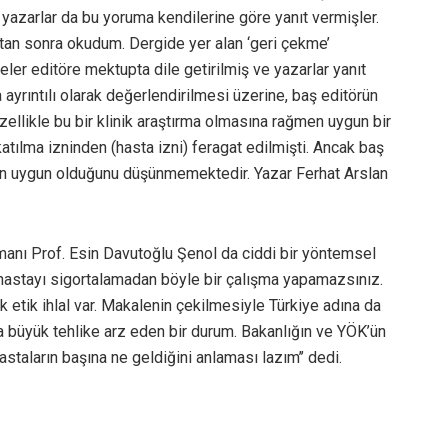
yazarlar da bu yoruma kendilerine göre yanıt vermişler.
ktan sonra okudum. Dergide yer alan ‘geri çekme’
şeler editöre mektupta dile getirilmiş ve yazarlar yanıt
 ayrıntılı olarak değerlendirilmesi üzerine, baş editörün
zellikle bu bir klinik araştırma olmasına rağmen uygun bir
katılma izninden (hasta izni) feragat edilmişti. Ancak baş
enin uygun olduğunu düşünmemektedir. Yazar Ferhat Arslan
zmanı Prof. Esin Davutoğlu Şenol da ciddi bir yöntemsel
, hastayı sigortalamadan böyle bir çalışma yapamazsınız.
k etik ihlal var. Makalenin çekilmesiyle Türkiye adına da
da büyük tehlike arz eden bir durum. Bakanlığın ve YÖK’ün
staların başına ne geldiğini anlaması lazım’’ dedi.