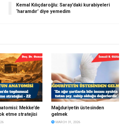
Kemal Kılıçdaroğlu: Saray’daki kurabiyeleri
‘haramdır’ diye yemedim
natomisi: Mekke’de
Mağduriyetin üstesinden
ok etme stratejisi
gelmek
26
MARCH 31, 2026