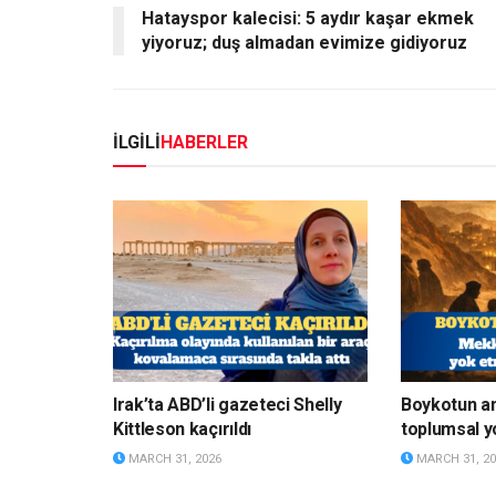
Hatayspor kalecisi: 5 aydır kaşar ekmek
yiyoruz; duş almadan evimize gidiyoruz
İLGİLİ
HABERLER
Irak’ta ABD’li gazeteci Shelly
Boykotun a
Kittleson kaçırıldı
toplumsal y
MARCH 31, 2026
MARCH 31, 20