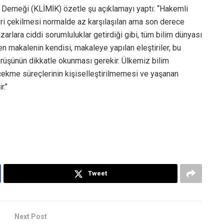
ı Derneği (KLİMİK) özetle şu açıklamayı yaptı: ‘‘Hakemli
eri çekilmesi normalde az karşılaşılan ama son derece
zarlara ciddi sorumluluklar getirdiği gibi, tüm bilim dünyası
len makalenin kendisi, makaleye yapılan eleştiriler, bu
görüşünün dikkatle okunması gerekir. Ülkemiz bilim
 çekme süreçlerinin kişiselleştirilmemesi ve yaşanan
.’’
Tweet
Next Post