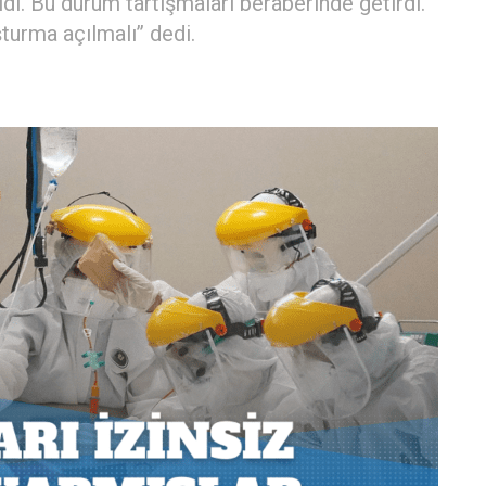
ldi. Bu durum tartışmaları beraberinde getirdi.
urma açılmalı’’ dedi.