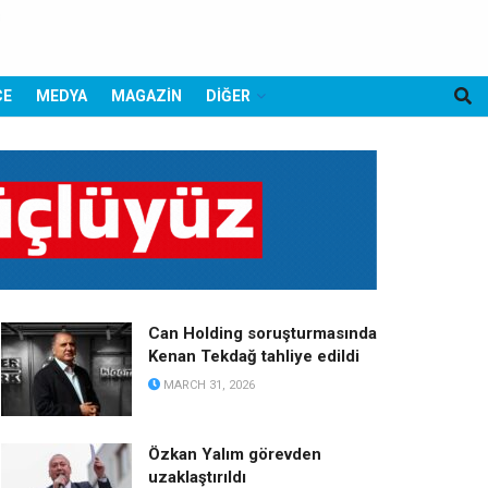
CE
MEDYA
MAGAZİN
DİĞER
Can Holding soruşturmasında
Kenan Tekdağ tahliye edildi
MARCH 31, 2026
Özkan Yalım görevden
uzaklaştırıldı