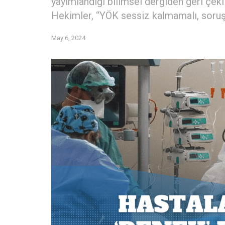
yayımlandığı bilimsel dergiden geri çeki
Hekimler, ‘‘YÖK sessiz kalmamalı, soruşt
May 6, 2024