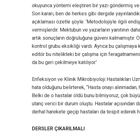
okuyunca yöntemi eleştiren bir yazı göndermiş ve 
Son kararı, ben de herkes gibi dergide yayınlandı
açıklaması özetle şöyle: ‘Metodolojiyle ilgili endi
vermişlerdir. Mektubun ve yazarların yanıtının daha
artık sonuçların doğruluğuna güveni kalmamıştır. Ö
kontrol grubu eksikliği vardı. Ayrıca bu çalışmaya 
editör bu nitelikteki bir çalışma için feragatnam
da bu geri çekilmeye katılıyor.’
Enfeksiyon ve Klinik Mikrobiyoloji Hastalıkları U
hata olduğunu belirterek, ‘‘Hasta onayı alınmadan
Belki de o hastalar öldü bunu bilmiyoruz, çok büyü
utanç verici bir durum oluştu. Hastalar açısından 
derhal harekete geçip hastaları da tespit ederek ha
DERSLER ÇIKARILMALI