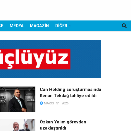
CE
MEDYA
MAGAZİN
DİĞER
Can Holding soruşturmasında
Kenan Tekdağ tahliye edildi
MARCH 31, 2026
Özkan Yalım görevden
uzaklaştırıldı