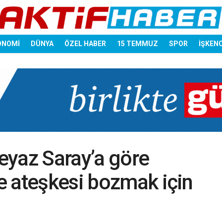
ONOMİ
DÜNYA
ÖZEL HABER
15 TEMMUZ
SPOR
İŞKEN
eyaz Saray’a göre
e ateşkesi bozmak için