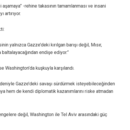
i aşamaya” -rehine takasının tamamlanması ve insani
ı artırıyor.
ti:
nin yalnızca Gazze’deki kırılgan barışı değil, Mısır,
a baltalayacağından endişe ediyor.”
 ise Washington’da kuşkuyla karşılandı.
nedeniyle Gazze’deki savaşı sürdürmek isteyebileceğinden
aya hem de kendi diplomatik kazanımlarını riske atmadan
engelere değil, Washington ile Tel Aviv arasındaki güç