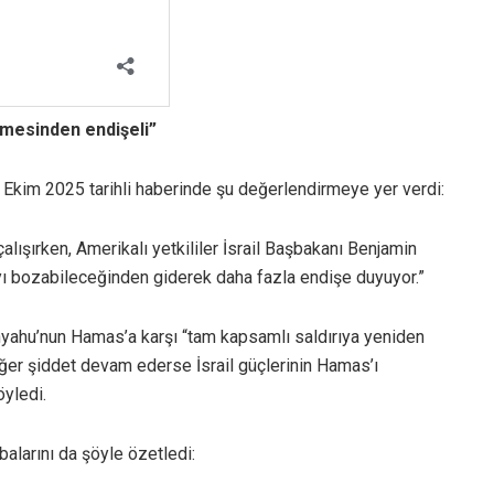
mesinden endişeli”
kim 2025 tarihli haberinde şu değerlendirmeye yer verdi:
ışırken, Amerikalı yetkililer İsrail Başbakanı Benjamin
ı bozabileceğinden giderek daha fazla endişe duyuyor.”
nyahu’nun Hamas’a karşı “tam kapsamlı saldırıya yeniden
er şiddet devam ederse İsrail güçlerinin Hamas’ı
öyledi.
alarını da şöyle özetledi: