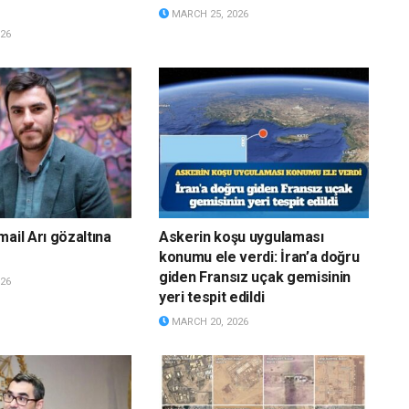
MARCH 25, 2026
26
ail Arı gözaltına
Askerin koşu uygulaması
konumu ele verdi: İran’a doğru
giden Fransız uçak gemisinin
26
yeri tespit edildi
MARCH 20, 2026