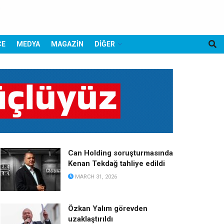
CE
MEDYA
MAGAZİN
DİĞER
Can Holding soruşturmasında
Kenan Tekdağ tahliye edildi
MARCH 31, 2026
Özkan Yalım görevden
uzaklaştırıldı