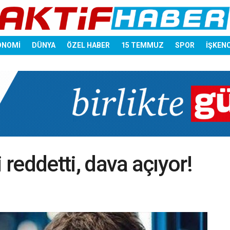
ONOMİ
DÜNYA
ÖZEL HABER
15 TEMMUZ
SPOR
İŞKEN
 reddetti, dava açıyor!