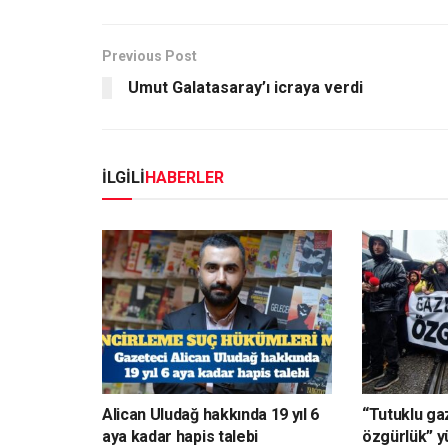
Previous Post
Umut Galatasaray’ı icraya verdi
İLGİLİ
HABERLER
Alican Uludağ hakkında 19 yıl 6
“Tutuklu ga
aya kadar hapis talebi
özgürlük” y