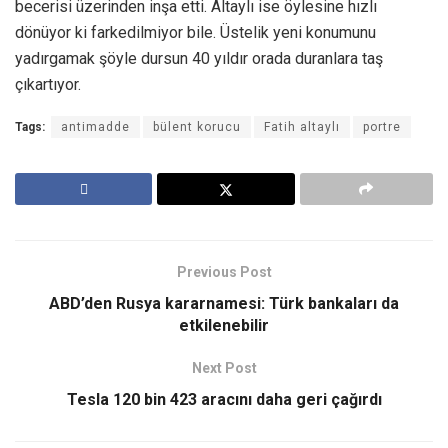
becerisi üzerinden inşa etti. Altaylı ise öylesine hızlı
dönüyor ki farkedilmiyor bile. Üstelik yeni konumunu
yadırgamak şöyle dursun 40 yıldır orada duranlara taş
çıkartıyor.
Tags:
antimadde
bülent korucu
Fatih altaylı
portre
Previous Post
ABD’den Rusya kararnamesi: Türk bankaları da
etkilenebilir
Next Post
Tesla 120 bin 423 aracını daha geri çağırdı