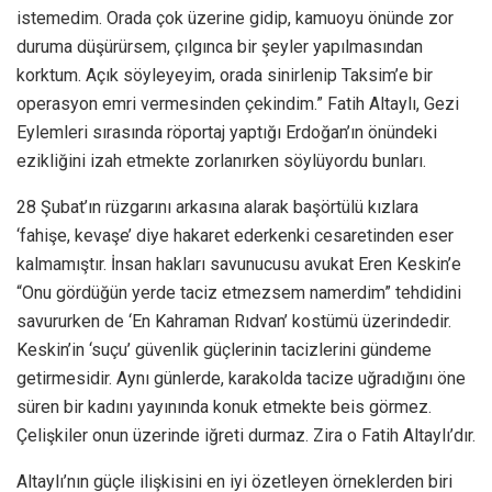
istemedim. Orada çok üzerine gidip, kamuoyu önünde zor
duruma düşürürsem, çılgınca bir şeyler yapılmasından
korktum. Açık söyleyeyim, orada sinirlenip Taksim’e bir
operasyon emri vermesinden çekindim.” Fatih Altaylı, Gezi
Eylemleri sırasında röportaj yaptığı Erdoğan’ın önündeki
ezikliğini izah etmekte zorlanırken söylüyordu bunları.
28 Şubat’ın rüzgarını arkasına alarak başörtülü kızlara
‘fahişe, kevaşe’ diye hakaret ederkenki cesaretinden eser
kalmamıştır. İnsan hakları savunucusu avukat Eren Keskin’e
“Onu gördüğün yerde taciz etmezsem namerdim” tehdidini
savururken de ‘En Kahraman Rıdvan’ kostümü üzerindedir.
Keskin’in ‘suçu’ güvenlik güçlerinin tacizlerini gündeme
getirmesidir. Aynı günlerde, karakolda tacize uğradığını öne
süren bir kadını yayınında konuk etmekte beis görmez.
Çelişkiler onun üzerinde iğreti durmaz. Zira o Fatih Altaylı’dır.
Altaylı’nın güçle ilişkisini en iyi özetleyen örneklerden biri