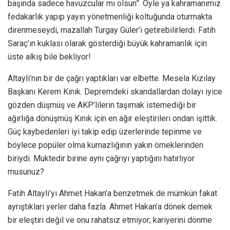
başında sadece havuzcular mı olsun”. Öyle ya kahramanımız
fedakarlık yapıp yayın yönetmenliği koltuğunda oturmakta
direnmeseydi, mazallah Turgay Güler’i getirebilirlerdi. Fatih
Saraç’ın kuklası olarak gösterdiği büyük kahramanlık için
üste alkış bile bekliyor!
Altaylı’nın bir de çağrı yaptıkları var elbette. Mesela Kızılay
Başkanı Kerem Kınık. Depremdeki skandallardan dolayı iyice
gözden düşmüş ve AKP’lilerin taşımak istemediği bir
ağırlığa dönüşmüş Kınık için en ağır eleştirileri ondan işittik.
Güç kaybedenleri iyi takip edip üzerlerinde tepinme ve
böylece popüler olma kurnazlığının yakın örneklerinden
biriydi. Muktedir birine aynı çağrıyı yaptığını hatırlıyor
musunuz?
Fatih Altaylı’yı Ahmet Hakan’a benzetmek de mümkün fakat
ayrıştıkları yerler daha fazla. Ahmet Hakan’a dönek demek
bir eleştiri değil ve onu rahatsız etmiyor; kariyerini dönme