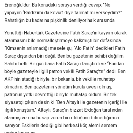
Erenoğlu’dur. Bu konudaki soruya verdiği cevap: “Ne
yapayım ‘Baldızımı da kovun’ diye talimat mı verseydim?”
Rahatlığın bu kadarına pişkinlik deniliyor halk arasında.
Yönettiği Habertürk Gazetesine Fatih Saraç’ın kayyım olarak
atanmasını bile normalleştirmeye kalkmıştı bir defasında.
“Kimsenin anlamadığı mesele şu; “Alo Fatih” dedikleri Fatih
Saraç dışarıdan biri değil. Ben bu gazetenin sahibi değilim.
Sahibi belli. Bir gün bana Fatih Saraç’ı tanıştırdı ve “Bundan
böyle gazeteyle ilgili patron vekili Fatih Saraç’tır” dedi. Ben
AKP’nin atadığı biriyle, bir bakanla, bir vekille muhatap
olmadım. Ben gazetenin yönetim kurulu üyesi olmuş,
patronun yetki devrettiği biriyle muhatap oldum. Bir tek
siyasetçi çıksın desin ki “Ben Altaylı ile gazetenin içeriği ile
ilgili konuştum.” Altaylı, Saraç’ın bizzat Erdoğan tarafından
atanmış ve ona hesap veren biri olduğunu bilmediğimizi
sanıyor. Eskilerin dediği gibi herkesi kör, alemi sersem