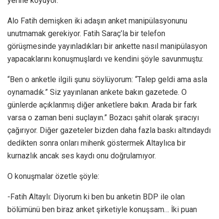
yerine koyuyor.
Alo Fatih demişken iki adaşın anket manipülasyonunu
unutmamak gerekiyor. Fatih Saraç’la bir telefon
görüşmesinde yayınladıkları bir ankette nasıl manipülasyon
yapacaklarını konuşmuşlardı ve kendini şöyle savunmuştu:
“Ben o anketle ilgili şunu söylüyorum: “Talep geldi ama asla
oynamadık.” Siz yayınlanan ankete bakın gazetede. O
günlerde açıklanmış diğer anketlere bakın. Arada bir fark
varsa o zaman beni suçlayın.” Bozacı şahit olarak şıracıyı
çağırıyor. Diğer gazeteler bizden daha fazla baskı altındaydı
dedikten sonra onları mihenk göstermek Altaylıca bir
kurnazlık ancak ses kaydı onu doğrulamıyor.
O konuşmalar özetle şöyle:
-Fatih Altaylı: Diyorum ki ben bu anketin BDP ile olan
bölümünü ben biraz anket şirketiyle konuşsam… İki puan