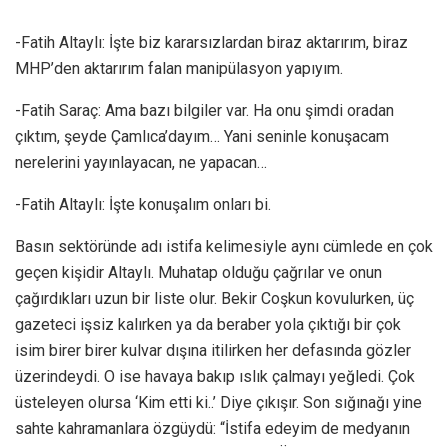
-Fatih Altaylı: İşte biz kararsızlardan biraz aktarırım, biraz
MHP’den aktarırım falan manipülasyon yapıyım.
-Fatih Saraç: Ama bazı bilgiler var. Ha onu şimdi oradan
çıktım, şeyde Çamlıca’dayım… Yani seninle konuşacam
nerelerini yayınlayacan, ne yapacan…
-Fatih Altaylı: İşte konuşalım onları bi.
Basın sektöründe adı istifa kelimesiyle aynı cümlede en çok
geçen kişidir Altaylı. Muhatap olduğu çağrılar ve onun
çağırdıkları uzun bir liste olur. Bekir Coşkun kovulurken, üç
gazeteci işsiz kalırken ya da beraber yola çıktığı bir çok
isim birer birer kulvar dışına itilirken her defasında gözler
üzerindeydi. O ise havaya bakıp ıslık çalmayı yeğledi. Çok
üsteleyen olursa ‘Kim etti ki..’ Diye çıkışır. Son sığınağı yine
sahte kahramanlara özgüydü: “İstifa edeyim de medyanın