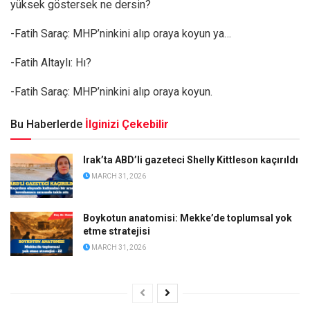
yüksek göstersek ne dersin?
-Fatih Saraç: MHP’ninkini alıp oraya koyun ya…
-Fatih Altaylı: Hı?
-Fatih Saraç: MHP’ninkini alıp oraya koyun.
Bu Haberlerde
İlginizi Çekebilir
Irak’ta ABD’li gazeteci Shelly Kittleson kaçırıldı
MARCH 31, 2026
Boykotun anatomisi: Mekke’de toplumsal yok
etme stratejisi
MARCH 31, 2026