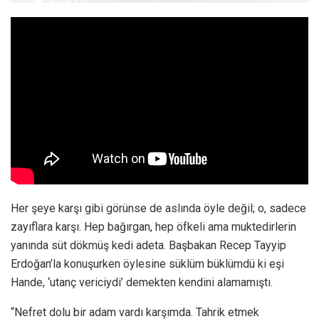
Her şeye karşı gibi görünse de aslında öyle değil; o, sadece
zayıflara karşı. Hep bağırgan, hep öfkeli ama muktedirlerin
yanında süt dökmüş kedi adeta. Başbakan Recep Tayyip
Erdoğan’la konuşurken öylesine süklüm büklümdü ki eşi
Hande, ‘utanç vericiydi’ demekten kendini alamamıştı.
“Nefret dolu bir adam vardı karşımda. Tahrik etmek