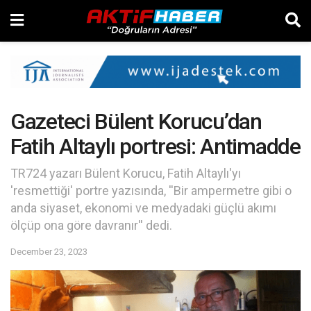
Gazeteci Bülent Korucu’dan
Fatih Altaylı portresi: Antimadde
TR724 yazarı Bülent Korucu, Fatih Altaylı'yı
'resmettiği' portre yazısında, ''Bir ampermetre gibi o
anda siyaset, ekonomi ve medyadaki güçlü akımı
ölçüp ona göre davranır'' dedi.
December 23, 2023