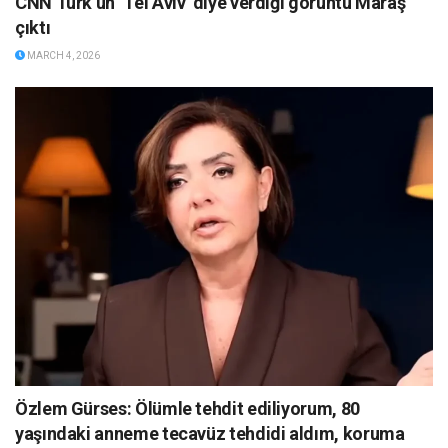
CNN Türk’ün ‘Tel Aviv’ diye verdiği görüntü Maraş
çıktı
MARCH 4, 2026
Özlem Gürses: Ölümle tehdit ediliyorum, 80
yaşındaki anneme tecavüz tehdidi aldım, koruma