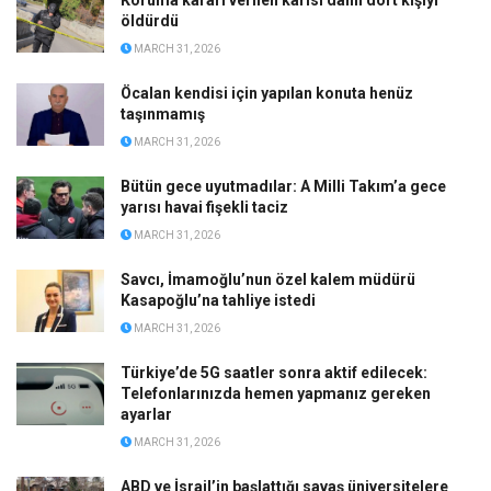
Koruma kararı verilen karısı dahil dört kişiyi
öldürdü
MARCH 31, 2026
Öcalan kendisi için yapılan konuta henüz
taşınmamış
MARCH 31, 2026
Bütün gece uyutmadılar: A Milli Takım’a gece
yarısı havai fişekli taciz
MARCH 31, 2026
Savcı, İmamoğlu’nun özel kalem müdürü
Kasapoğlu’na tahliye istedi
MARCH 31, 2026
Türkiye’de 5G saatler sonra aktif edilecek:
Telefonlarınızda hemen yapmanız gereken
ayarlar
MARCH 31, 2026
ABD ve İsrail’in başlattığı savaş üniversitelere