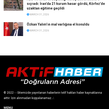
sıçradı: İran’da 21 kurum hasar gördü, Körfez’de
uzaktan eğitime geçildi
MARCH 31, 2026
Özkan Yalım’ın mal varlığına el konuldu
MARCH 31, 2026
© 2022
- - Sitemizde yayınlanan haberlerin telif hakları haber kaynaklarına
aittir. İzin alınmadan kopyalanamaz.
J
.
MENU