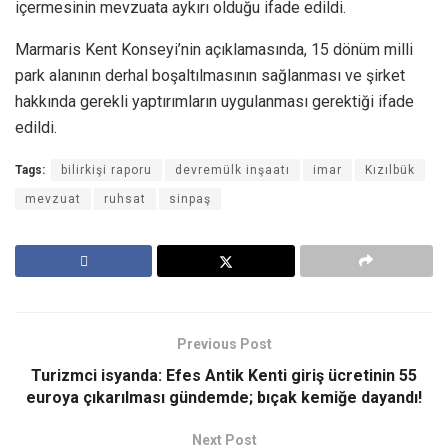
içermesinin mevzuata aykırı olduğu ifade edildi.
Marmaris Kent Konseyi’nin açıklamasında, 15 dönüm milli
park alanının derhal boşaltılmasının sağlanması ve şirket
hakkında gerekli yaptırımların uygulanması gerektiği ifade
edildi.
Tags:
bilirkişi raporu
devremülk inşaatı
imar
Kızılbük
mevzuat
ruhsat
sinpaş
Previous Post
Turizmci isyanda: Efes Antik Kenti giriş ücretinin 55
euroya çıkarılması gündemde; bıçak kemiğe dayandı!
Next Post