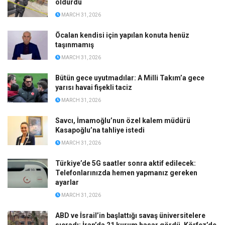
öldürdü
MARCH 31, 2026
Öcalan kendisi için yapılan konuta henüz
taşınmamış
MARCH 31, 2026
Bütün gece uyutmadılar: A Milli Takım’a gece
yarısı havai fişekli taciz
MARCH 31, 2026
Savcı, İmamoğlu’nun özel kalem müdürü
Kasapoğlu’na tahliye istedi
MARCH 31, 2026
Türkiye’de 5G saatler sonra aktif edilecek:
Telefonlarınızda hemen yapmanız gereken
ayarlar
MARCH 31, 2026
ABD ve İsrail’in başlattığı savaş üniversitelere