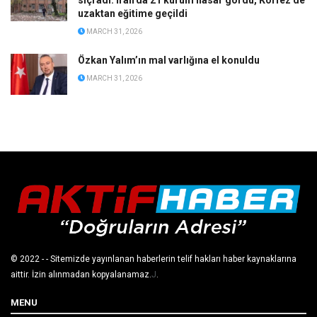
sıçradı: İran’da 21 kurum hasar gördü, Körfez’de
uzaktan eğitime geçildi
MARCH 31, 2026
Özkan Yalım’ın mal varlığına el konuldu
MARCH 31, 2026
© 2022
- - Sitemizde yayınlanan haberlerin telif hakları haber kaynaklarına
aittir. İzin alınmadan kopyalanamaz.
J
.
MENU