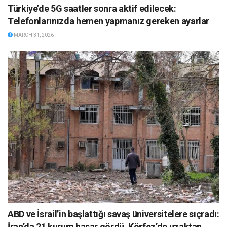
Türkiye’de 5G saatler sonra aktif edilecek:
Telefonlarınızda hemen yapmanız gereken ayarlar
MARCH 31, 2026
ABD ve İsrail’in başlattığı savaş üniversitelere sıçradı:
İran’da 21 kurum hasar gördü, Körfez’de uzaktan