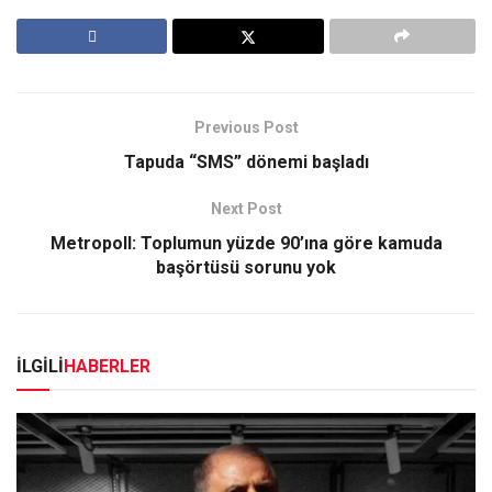
Previous Post
Tapuda “SMS” dönemi başladı
Next Post
Metropoll: Toplumun yüzde 90’ına göre kamuda
başörtüsü sorunu yok
İLGİLİ
HABERLER