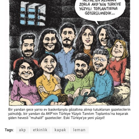
Tags:
akp
etkinlik
kapak
leman