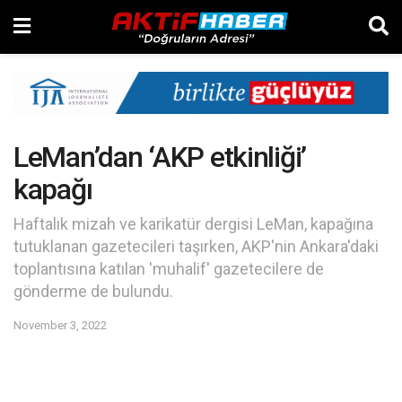
LeMan’dan ‘AKP etkinliği’
kapağı
Haftalık mizah ve karikatür dergisi LeMan, kapağına
tutuklanan gazetecileri taşırken, AKP'nin Ankara'daki
toplantısına katılan 'muhalif' gazetecilere de
gönderme de bulundu.
November 3, 2022