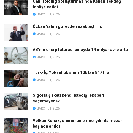
Can Holding soruşturmasında Kenan Tekdağ
tahliye edildi
MARCH 31, 2026
Özkan Yalım görevden uzaklaştırıldı
MARCH 31, 2026
AB’nin enerji faturası bir ayda 14 milyar avro arttı
MARCH 31, 2026
Türk-İş: Yoksulluk sınırı 106 bin 817 lira
MARCH 31, 2026
Sigorta şirketi kendi istediği eksperi
seçemeyecek
MARCH 31, 2026
Volkan Konak, ölümünün birinci yılında mezarı
başında anıldı