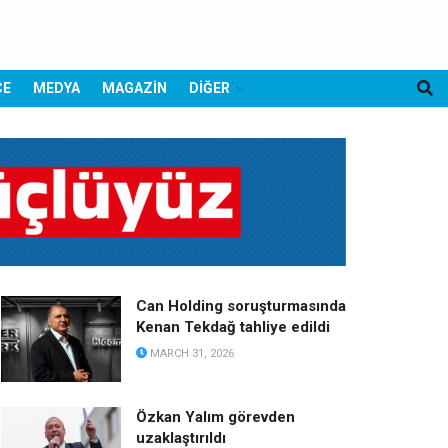
CE
MEDYA
MAGAZİN
DİĞER
Can Holding soruşturmasında
Kenan Tekdağ tahliye edildi
MARCH 31, 2026
Özkan Yalım görevden
uzaklaştırıldı