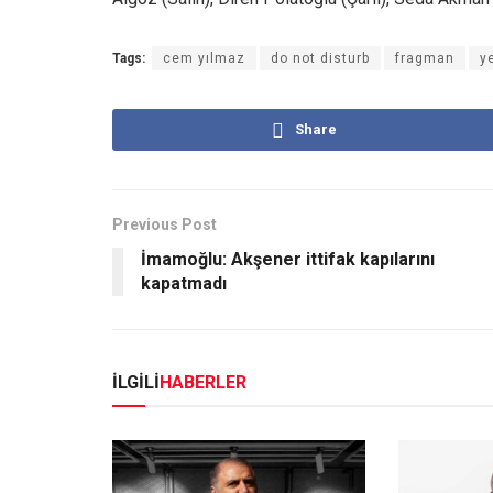
Tags:
cem yılmaz
do not disturb
fragman
y
Share
Previous Post
İmamoğlu: Akşener ittifak kapılarını
kapatmadı
İLGİLİ
HABERLER