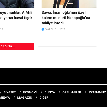
yutmadılar: A Milli
Savcı, İmamoğlu’nun özel
 yarısı havai fişekli
kalem müdürü Kasapoğlu’na
tahliye istedi
26
MARCH 31, 2026
l’in başlattığı savaş
Özkan Yalım’ın mal varlığına el
re sıçradı: İran’da
konuldu
sar gördü,
MARCH 31, 2026
zaktan eğitime