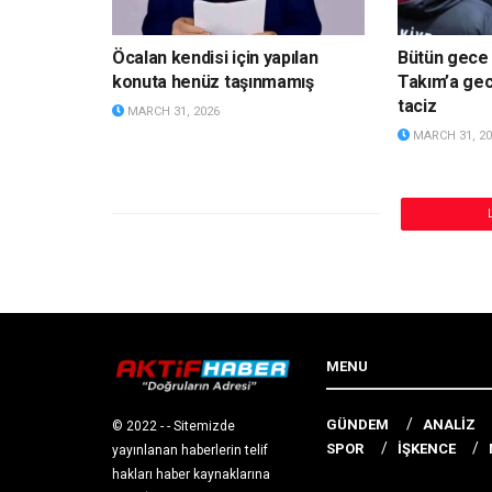
Öcalan kendisi için yapılan
Bütün gece u
konuta henüz taşınmamış
Takım’a gece
taciz
MARCH 31, 2026
MARCH 31, 20
Türkiye’de 5G saatler sonra
ABD ve İsrai
aktif edilecek: Telefonlarınızda
üniversitele
hemen yapmanız gereken
21 kurum ha
ayarlar
Körfez’de u