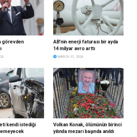
m görevden
AB’nin enerji faturası bir ayda
ı
14 milyar avro arttı
26
MARCH 31, 2026
eti kendi istediği
Volkan Konak, ölümünün birinci
eçemeyecek
yılında mezarı başında anıldı