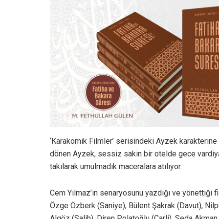
‘Karakomik Filmler’ serisindeki Ayzek karakterin
dönen Ayzek, sessiz sakin bir otelde gece vardiya
takılarak umulmadık maceralara atılıyor.
Cem Yılmaz’ın senaryosunu yazdığı ve yönettiği fil
Özge Özberk (Saniye), Bülent Şakrak (Davut), Nilp
Algöz (Salih), Diren Polatoğlu (Çarli), Seda Akman 