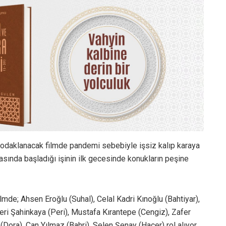
e odaklanacak filmde pandemi sebebiyle işsiz kalıp karaya
sında başladığı işinin ilk gecesinde konukların peşine
mde; Ahsen Eroğlu (Suhal), Celal Kadri Kınoğlu (Bahtiyar),
eri Şahinkaya (Peri), Mustafa Kırantepe (Cengiz), Zafer
(Dora), Can Yılmaz (Bahri), Selen Şenay (Hacer) rol alıyor.