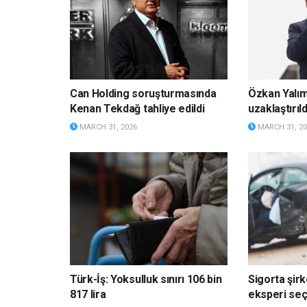
Can Holding soruşturmasında
Özkan Yalı
Kenan Tekdağ tahliye edildi
uzaklaştırıld
MARCH 31, 2026
MARCH 31, 20
Türk-İş: Yoksulluk sınırı 106 bin
Sigorta şirk
817 lira
eksperi s