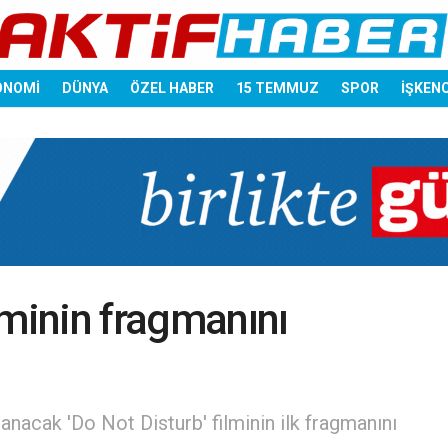
ONOMİ
DÜNYA
ÖZEL HABER
15 TEMMUZ
SPOR
İŞKEN
lminin fragmanını
lanacak 'Do Not Disturb' filminin ilk fragmanını