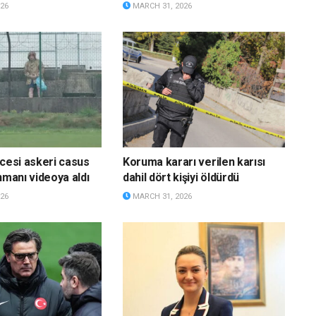
26
MARCH 31, 2026
ncesi askeri casus
Koruma kararı verilen karısı
nmanı videoya aldı
dahil dört kişiyi öldürdü
26
MARCH 31, 2026