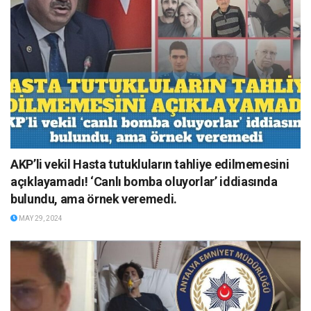
AKP’li vekil Hasta tutukluların tahliye edilmemesini
açıklayamadı! ‘Canlı bomba oluyorlar’ iddiasında
bulundu, ama örnek veremedi.
MAY 29, 2024