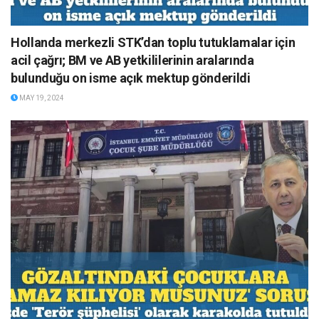
Hollanda merkezli STK’dan toplu tutuklamalar için
acil çağrı; BM ve AB yetkililerinin aralarında
bulunduğu on isme açık mektup gönderildi
MAY 19, 2024