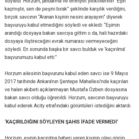
söyledi. Horzum, jandarma ve emniyet yetkililerinin “Eşin
kaçmıştır, sen de peşini bırak” şeklinde karşılık verdiğini,
birçok savcının “Aranan kişinin nesini arayayım” diyerek
başvuruyu kabul etmediğini söyledi ve ekledi: “Eşimin
arandığı dosyaya bakan savcıya gittim o da, hali hazırdaki
dosyaya iliştireceğini evrak numarası vermeyeceğini
söyledi. En sonunda başka bir savcı bulduk ve ‘kaçırılma’
başvurumuzu kabul etti.”
Horzum ailesinin başvurunu kabul eden savcı ise 9 Mayıs
2017 tarihinde Ankara’nın Şentepe Mahallesi’nde kaçırılan
ve halen akıbeti açıklanmayan Mustafa Özben dosyasına
bakan savcı olduğu öğrenildi. Horzum, savcının başvuruyu
kabul ederek Acity etrafındaki görüntüleri istediğini aktardı.
‘KAÇIRILDIĞINI SÖYLEYEN ŞAHIS İFADE VERMEDİ’
Horzum, eşinin kaçırılma haberi veren kişinin olayı görüp