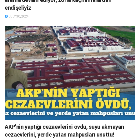
endişeliyiz
JULY 30, 2024
AKP’nin yaptığı cezaevlerini övdü, suyu akmayan
cezaevlerini, yerde yatan mahpusları unuttu!