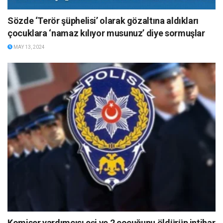
Sözde ‘Terör şüphelisi’ olarak gözaltına aldıkları
çocuklara ‘namaz kılıyor musunuz’ diye sormuşlar
MAY 13, 2024
Komiser yardımcısı eşi ve 2 çocuğunu öldürüp intihar