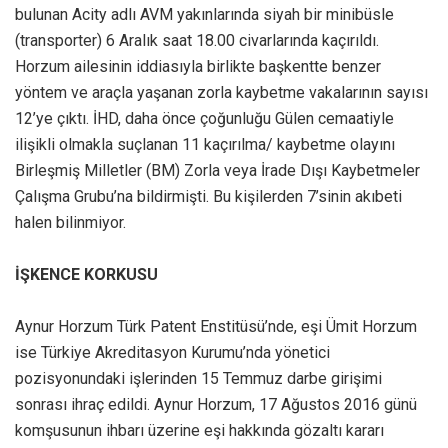
bulunan Acity adlı AVM yakınlarında siyah bir minibüsle
(transporter) 6 Aralık saat 18.00 civarlarında kaçırıldı.
Horzum ailesinin iddiasıyla birlikte başkentte benzer
yöntem ve araçla yaşanan zorla kaybetme vakalarının sayısı
12’ye çıktı. İHD, daha önce çoğunluğu Gülen cemaatiyle
ilişikli olmakla suçlanan 11 kaçırılma/ kaybetme olayını
Birleşmiş Milletler (BM) Zorla veya İrade Dışı Kaybetmeler
Çalışma Grubu’na bildirmişti. Bu kişilerden 7’sinin akıbeti
halen bilinmiyor.
İŞKENCE KORKUSU
Aynur Horzum Türk Patent Enstitüsü’nde, eşi Ümit Horzum
ise Türkiye Akreditasyon Kurumu’nda yönetici
pozisyonundaki işlerinden 15 Temmuz darbe girişimi
sonrası ihraç edildi. Aynur Horzum, 17 Ağustos 2016 günü
komşusunun ihbarı üzerine eşi hakkında gözaltı kararı