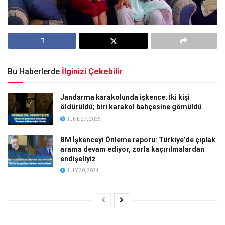
Bu Haberlerde
İlginizi Çekebilir
Jandarma karakolunda işkence: İki kişi
öldürüldü; biri karakol bahçesine gömüldü
JUNE 27, 2025
BM İşkenceyi Önleme raporu: Türkiye’de çıplak
arama devam ediyor, zorla kaçırılmalardan
endişeliyiz
JULY 30, 2024