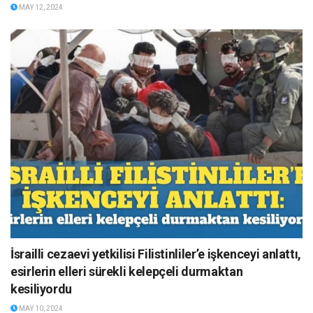
MAY 12, 2024
İsrailli cezaevi yetkilisi Filistinliler’e işkenceyi anlattı,
esirlerin elleri sürekli kelepçeli durmaktan
kesiliyordu
MAY 10, 2024