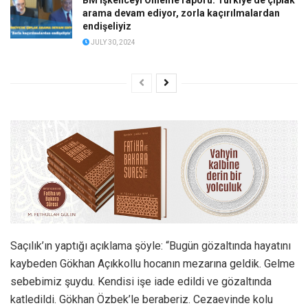
BM İşkenceyi Önleme raporu: Türkiye’de çıplak
arama devam ediyor, zorla kaçırılmalardan
endişeliyiz
JULY 30, 2024
Saçılık’ın yaptığı açıklama şöyle: “Bugün gözaltında hayatını
kaybeden Gökhan Açıkkollu hocanın mezarına geldik. Gelme
sebebimiz şuydu. Kendisi işe iade edildi ve gözaltında
katledildi. Gökhan Özbek’le beraberiz. Cezaevinde kolu