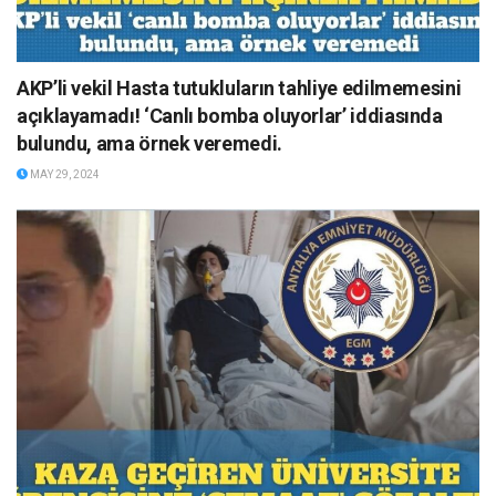
AKP’li vekil Hasta tutukluların tahliye edilmemesini
açıklayamadı! ‘Canlı bomba oluyorlar’ iddiasında
bulundu, ama örnek veremedi.
MAY 29, 2024