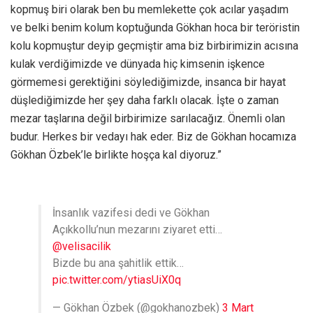
kopmuş biri olarak ben bu memlekette çok acılar yaşadım
ve belki benim kolum koptuğunda Gökhan hoca bir teröristin
kolu kopmuştur deyip geçmiştir ama biz birbirimizin acısına
kulak verdiğimizde ve dünyada hiç kimsenin işkence
görmemesi gerektiğini söylediğimizde, insanca bir hayat
düşlediğimizde her şey daha farklı olacak. İşte o zaman
mezar taşlarına değil birbirimize sarılacağız. Önemli olan
budur. Herkes bir vedayı hak eder. Biz de Gökhan hocamıza
Gökhan Özbek’le birlikte hoşça kal diyoruz.”
İnsanlık vazifesi dedi ve Gökhan
Açıkkollu’nun mezarını ziyaret etti…
@velisacilik
Bizde bu ana şahitlik ettik…
pic.twitter.com/ytiasUiX0q
— Gökhan Özbek (@gokhanozbek)
3 Mart