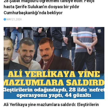
28 Şubat mağduru öğretmeni tahliye edin: Felçli
hasta Şerife Sulukan’ın dosyası bir yıldır
Cumhurbaşkanlığı’nda bekliyor
MAY 21, 2024
Ali Yerlikaya yine mazlumlara saldırdı: Eleştirilerin