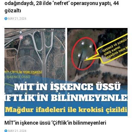
odağındaydı, 28 ilde ‘nefret’ operasyonu yaptı, 44
gözaltı
MAY 21, 2024
MİT’in işkence üssü ‘Çiftlik’in bilinmeyenleri
MAY 21, 2024