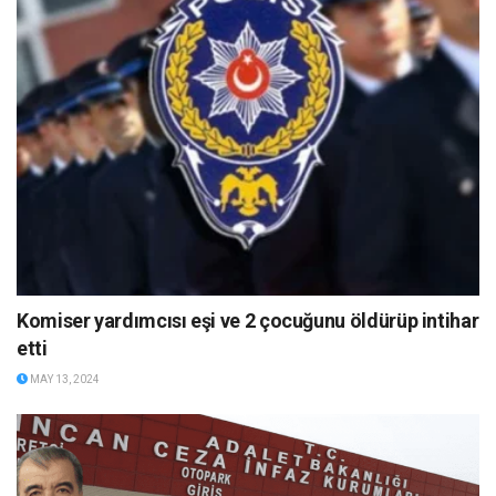
Komiser yardımcısı eşi ve 2 çocuğunu öldürüp intihar
etti
MAY 13, 2024