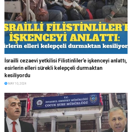
İsrailli cezaevi yetkilisi Filistinliler’e işkenceyi anlattı,
esirlerin elleri sürekli kelepçeli durmaktan
kesiliyordu
MAY 10, 2024