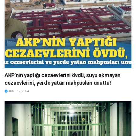
AKP’nin yaptığı cezaevlerini övdü, suyu akmayan
cezaevlerini, yerde yatan mahpusları unuttu!
JUNE 17, 2024