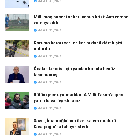
MARCH 31, 2026
Milli maç öncesi askeri casus krizi: Antrenmanı
videoya aldı
MARCH 31, 2026
Koruma kararı verilen karısı dahil dört kişiyi
öldürdü
MARCH 31, 2026
Öcalan kendisi için yapılan konuta henüz
taşınmamış
MARCH 31, 2026
Bütün gece uyutmadılar: A Milli Takım’a gece
yarısı havai fişekli taciz
MARCH 31, 2026
Savcı, İmamoğlu’nun özel kalem müdürü
Kasapoğlu’na tahliye istedi
MARCH 31, 2026