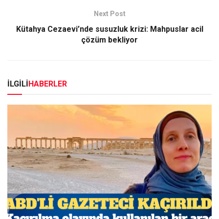
Next Post
Kütahya Cezaevi’nde susuzluk krizi: Mahpuslar acil
çözüm bekliyor
İLGİLİ
HABERLER