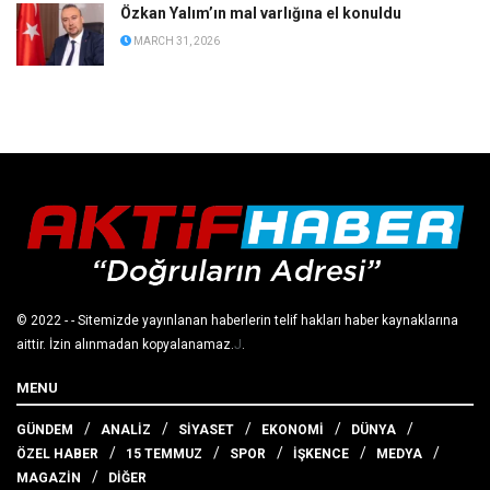
Bursa Büyükşehir Belediyesi’ne operasyon: Başkan
Mustafa Bozbey dahil 55 kişi gözaltına alındı
MARCH 31, 2026