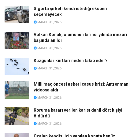
İstifanın perde arkası: Yönter’in adı Serdar
Sertçelik’in telefonunda çıktı
MARCH 31, 2026