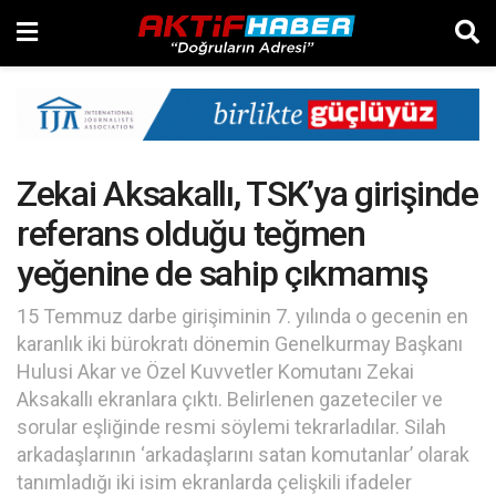
Zekai Aksakallı, TSK’ya girişinde
referans olduğu teğmen
yeğenine de sahip çıkmamış
15 Temmuz darbe girişiminin 7. yılında o gecenin en
karanlık iki bürokratı dönemin Genelkurmay Başkanı
Hulusi Akar ve Özel Kuvvetler Komutanı Zekai
Aksakallı ekranlara çıktı. Belirlenen gazeteciler ve
sorular eşliğinde resmi söylemi tekrarladılar. Silah
arkadaşlarının ‘arkadaşlarını satan komutanlar’ olarak
tanımladığı iki isim ekranlarda çelişkili ifadeler