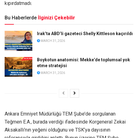
kıpırdatmadı.
Bu Haberlerde
İlginizi Çekebilir
Irak’ta ABD’li gazeteci Shelly Kittleson kaçırıldı
MARCH 31, 2026
Boykotun anatomisi: Mekke’de toplumsal yok
etme stratejisi
MARCH 31, 2026
Ankara Emniyet Müdürlüğü TEM Şube’de sorgulanan
Teğmen E.A., burada verdiği ifadesinde Korgeneral Zekai
Aksakallı’nın yeğeni olduğunu ve TSK’ya dayısının
referansıyla girdiğini anlattı. Bunun üzerine TEM Şube