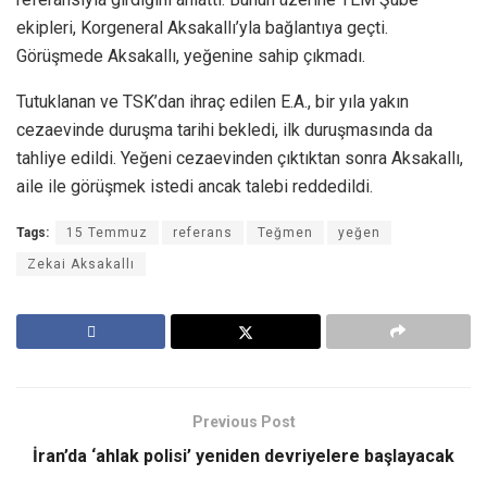
ekipleri, Korgeneral Aksakallı’yla bağlantıya geçti.
Görüşmede Aksakallı, yeğenine sahip çıkmadı.
Tutuklanan ve TSK’dan ihraç edilen E.A., bir yıla yakın
cezaevinde duruşma tarihi bekledi, ilk duruşmasında da
tahliye edildi. Yeğeni cezaevinden çıktıktan sonra Aksakallı,
aile ile görüşmek istedi ancak talebi reddedildi.
Tags:
15 Temmuz
referans
Teğmen
yeğen
Zekai Aksakallı
Previous Post
İran’da ‘ahlak polisi’ yeniden devriyelere başlayacak