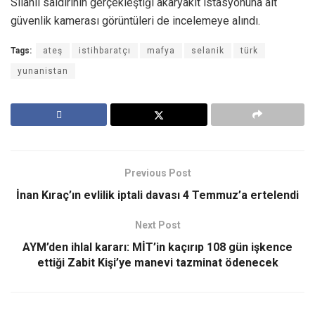
Silahlı saldırının gerçekleştiği akaryakıt istasyonuna ait
güvenlik kamerası görüntüleri de incelemeye alındı.
Tags:
ateş
istihbaratçı
mafya
selanik
türk
yunanistan
Previous Post
İnan Kıraç’ın evlilik iptali davası 4 Temmuz’a ertelendi
Next Post
AYM’den ihlal kararı: MİT’in kaçırıp 108 gün işkence
ettiği Zabit Kişi’ye manevi tazminat ödenecek