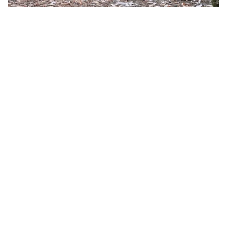
ABD ve İsrail’in başlattığı savaş üniversitelere sıçradı:
İran’da 21 kurum hasar gördü, Körfez’de uzaktan
eğitime geçildi
MARCH 31, 2026