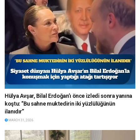
Hülya Avşar, Bilal Erdoğan’ı önce izledi sonra yanına
koştu: “Bu sahne muktedirin iki yüzlülüğünün
ilanıdır”
MARCH 31, 2026