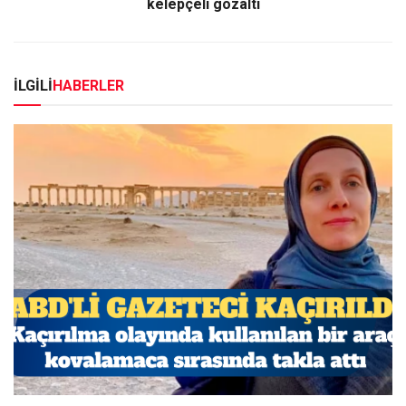
kelepçeli gözaltı
İLGİLİ
HABERLER