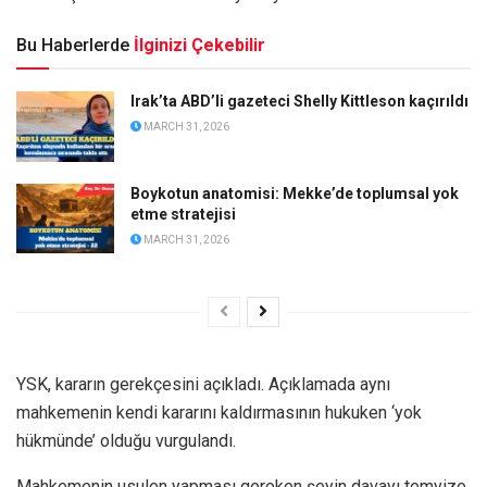
Bu Haberlerde
İlginizi Çekebilir
Irak’ta ABD’li gazeteci Shelly Kittleson kaçırıldı
MARCH 31, 2026
Boykotun anatomisi: Mekke’de toplumsal yok
etme stratejisi
MARCH 31, 2026
YSK, kararın gerekçesini açıkladı. Açıklamada aynı
mahkemenin kendi kararını kaldırmasının hukuken ‘yok
hükmünde’ olduğu vurgulandı.
Mahkemenin usulen yapması gereken şeyin davayı temyize