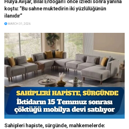
Hülya Avşar, Bilal Erdoğan’ı önce izledi sonra yanına
koştu: “Bu sahne muktedirin iki yüzlülüğünün
ilanıdır”
MARCH 31, 2026
Sahipleri hapiste, sürgünde, mahkemelerde: