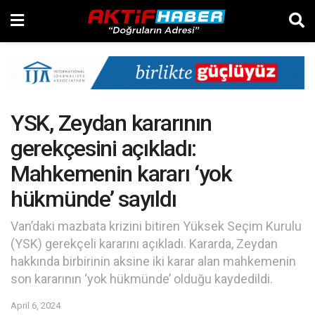
YSK, Zeydan kararının
gerekçesini açıkladı:
Mahkemenin kararı ‘yok
hükmünde’ sayıldı
Van’daki mazbata krizini bitiren Yüksek Seçim Kurulu
(YSK) gerekçeli kararını açıkladı. Kararda, Zeydan
hakkında birbirinin aksine iki karar alan mahkemenin
son kararının ‘yok hükmünde’ olduğu kaydedildi.
April 6, 2024