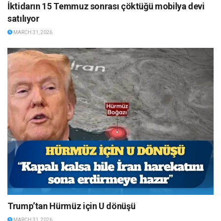
İktidarın 15 Temmuz sonrası çöktüğü mobilya devi
satılıyor
MARCH 31, 2026
Trump’tan Hürmüz için U dönüşü
MARCH 31, 2026