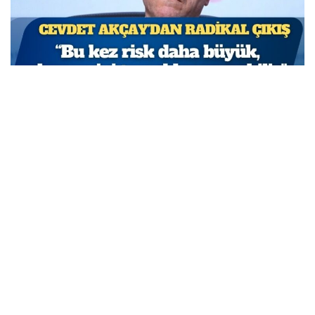
TCMB Başkan Yardımcısı Cevdet Akçay: Bu adımlar
atılmasa enflasyon yüzde 150-200’e ulaşabilirdi
MARCH 31, 2026