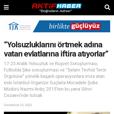
“Yolsuzluklarını örtmek adına
vatan evlatlarına iftira atıyorlar”
17-25 Aralık Yolsuzluk ve Rüşvet Soruşturması,
Futbolda Şike soruşturması ve “Selam Tevhid Terör
Örgütüne” yönelik başarılı operasyonlara imza atan
eski İstanbul Organize Suçlarla Mücadele Şube
Müdürü Nazmi Ardıç 2015’ten bu yana Silivri
Cezaevi’nde tutsak
December 25, 2022