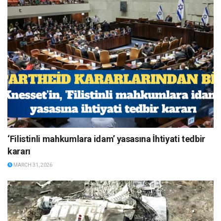
‘Filistinli mahkumlara idam’ yasasına İhtiyati tedbir
kararı
MARCH 31, 2026