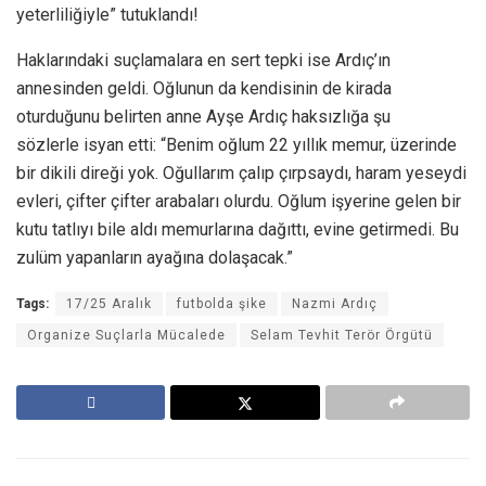
yeterliliğiyle” tutuklandı!
Haklarındaki suçlamalara en sert tepki ise Ardıç’ın
annesinden geldi. Oğlunun da kendisinin de kirada
oturduğunu belirten anne Ayşe Ardıç haksızlığa şu
sözlerle isyan etti: “Benim oğlum 22 yıllık memur, üzerinde
bir dikili direği yok. Oğullarım çalıp çırpsaydı, haram yeseydi
evleri, çifter çifter arabaları olurdu. Oğlum işyerine gelen bir
kutu tatlıyı bile aldı memurlarına dağıttı, evine getirmedi. Bu
zulüm yapanların ayağına dolaşacak.”
Tags:
17/25 Aralık
futbolda şike
Nazmi Ardıç
Organize Suçlarla Mücalede
Selam Tevhit Terör Örgütü