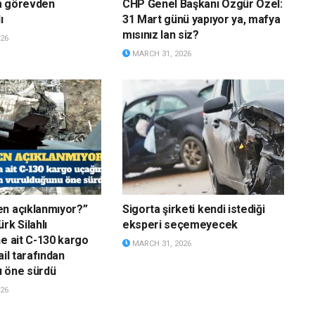
m görevden
CHP Genel Başkanı Özgür Özel:
ı
31 Mart günü yapıyor ya, mafya
mısınız lan siz?
26
MARCH 31, 2026
n açıklanmıyor?”
Sigorta şirketi kendi istediği
rk Silahlı
eksperi seçemeyecek
ne ait C-130 kargo
MARCH 31, 2026
ail tarafından
u öne sürdü
26