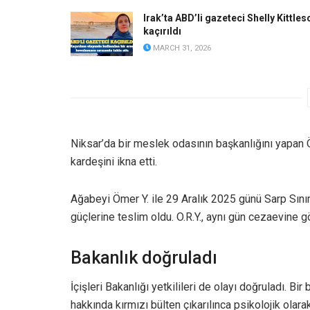
Irak’ta ABD’li gazeteci Shelly Kittles
kaçırıldı
MARCH 31, 2026
Niksar’da bir meslek odasının başkanlığını yapan Ö
kardeşini ikna etti.
Ağabeyi Ömer Y. ile 29 Aralık 2025 günü Sarp Sınır
güçlerine teslim oldu. O.R.Y., aynı gün cezaevine g
Bakanlık doğruladı
İçişleri Bakanlığı yetkilileri de olayı doğruladı. Bir
hakkında kırmızı bülten çıkarılınca psikolojik ola