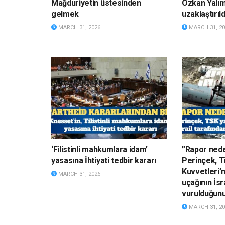
Mağduriyetin üstesinden
Özkan Yalı
gelmek
uzaklaştırıld
MARCH 31, 2026
MARCH 31, 20
‘Filistinli mahkumlara idam’
”Rapor nede
yasasına İhtiyati tedbir kararı
Perinçek, Tü
Kuvvetleri’
MARCH 31, 2026
uçağının İsr
vurulduğun
MARCH 31, 20