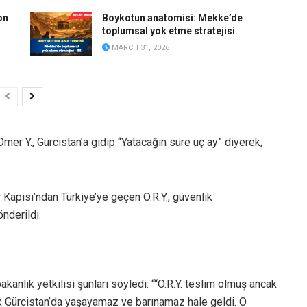
on
Boykotun anatomisi: Mekke’de
toplumsal yok etme stratejisi
MARCH 31, 2026
mer Y., Gürcistan’a gidip “Yatacağın süre üç ay” diyerek,
 Kapısı’ndan Türkiye’ye geçen O.R.Y., güvenlik
önderildi.
 bakanlık yetkilisi şunları söyledi: ““O.R.Y. teslim olmuş ancak
rak Gürcistan’da yaşayamaz ve barınamaz hale geldi. O