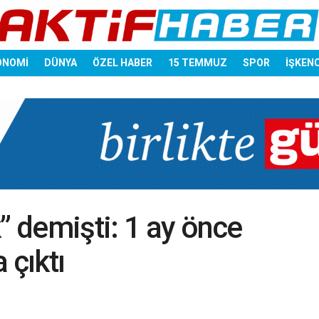
ONOMİ
DÜNYA
ÖZEL HABER
15 TEMMUZ
SPOR
İŞKEN
” demişti: 1 ay önce
 çıktı