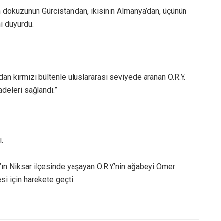
 dokuzunun Gürcistan’dan, ikisinin Almanya’dan, üçünün
ni duyurdu.
an kırmızı bültenle uluslararası seviyede aranan O.R.Y.
adeleri sağlandı.”
ı.
ın Niksar ilçesinde yaşayan O.R.Y.’nin ağabeyi Ömer
si için harekete geçti.