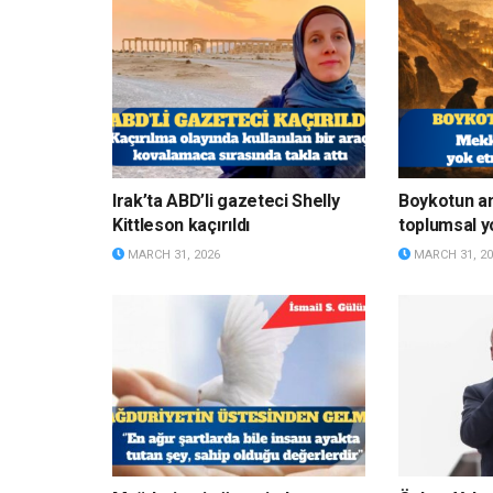
Irak’ta ABD’li gazeteci Shelly
Boykotun a
Kittleson kaçırıldı
toplumsal y
MARCH 31, 2026
MARCH 31, 20