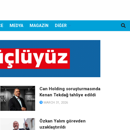
CE
MEDYA
MAGAZİN
DİĞER
Can Holding soruşturmasında
Kenan Tekdağ tahliye edildi
MARCH 31, 2026
Özkan Yalım görevden
uzaklaştırıldı