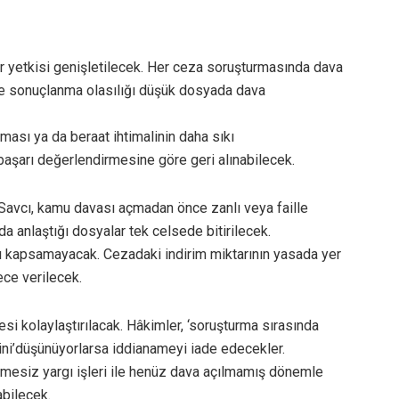
ir yetkisi genişletilecek. Her ceza soruşturmasında dava
le sonuçlanma olasılığı düşük dosyada dava
ması ya da beraat ihtimalinin daha sıkı
başarı değerlendirmesine göre geri alınabilecek.
. Savcı, kamu davası açmadan önce zanlı veya faille
da anlaştığı dosyalar tek celsede bitirilecek.
arı kapsamayacak. Cezadaki indirim miktarının yasada yer
ece verilecek.
esi kolaylaştırılacak. Hâkimler, ‘soruşturma sırasında
ni’düşünüyorlarsa iddianameyi iade edecekler.
kişmesiz yargı işleri ile henüz dava açılmamış dönemle
abilecek.