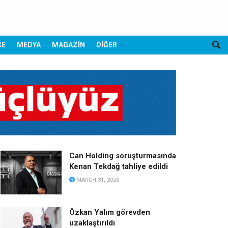
CE
MEDYA
MAGAZİN
DİĞER
Can Holding soruşturmasında
Kenan Tekdağ tahliye edildi
MARCH 31, 2026
Özkan Yalım görevden
uzaklaştırıldı