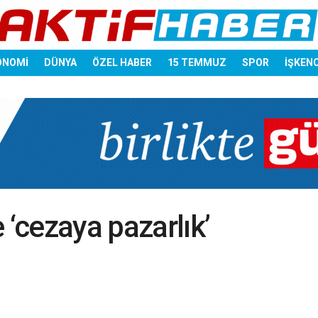
ONOMİ
DÜNYA
ÖZEL HABER
15 TEMMUZ
SPOR
İŞKEN
 ‘cezaya pazarlık’