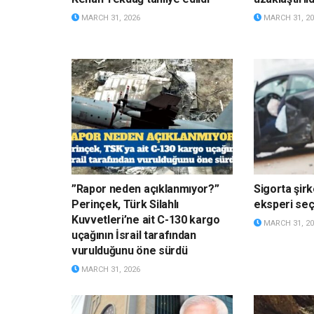
MARCH 31, 2026
MARCH 31, 20
”Rapor neden açıklanmıyor?”
Sigorta şirk
Perinçek, Türk Silahlı
eksperi s
Kuvvetleri’ne ait C-130 kargo
MARCH 31, 20
uçağının İsrail tarafından
vurulduğunu öne sürdü
MARCH 31, 2026