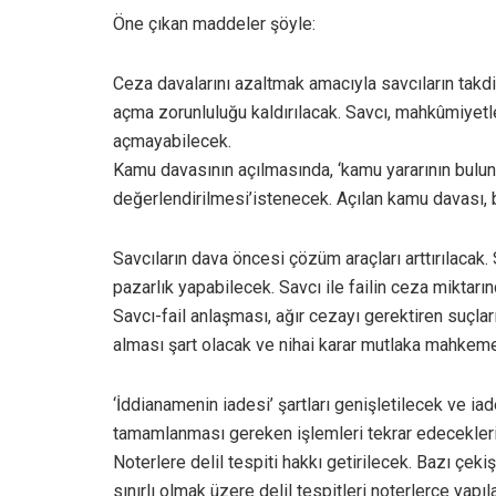
Öne çıkan maddeler şöyle:
Ceza davalarını azaltmak amacıyla savcıların takd
açma zorunluluğu kaldırılacak. Savcı, mahkûmiyet
açmayabilecek.
Kamu davasının açılmasında, ‘kamu yararının bulun
değerlendirilmesi’istenecek. Açılan kamu davası, 
Savcıların dava öncesi çözüm araçları arttırılacak
pazarlık yapabilecek. Savcı ile failin ceza miktarın
Savcı-fail anlaşması, ağır cezayı gerektiren suçl
alması şart olacak ve nihai karar mutlaka mahkem
‘İddianamenin iadesi’ şartları genişletilecek ve iad
tamamlanması gereken işlemleri tekrar edecekleri
Noterlere delil tespiti hakkı getirilecek. Bazı çe
sınırlı olmak üzere delil tespitleri noterlerce yapıl