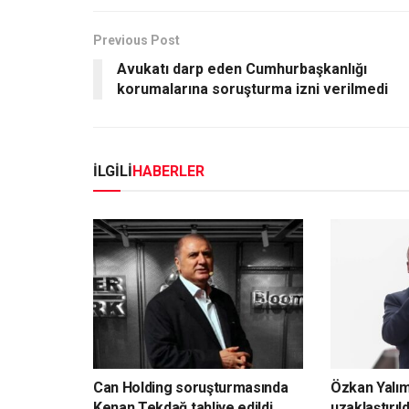
Previous Post
Avukatı darp eden Cumhurbaşkanlığı
korumalarına soruşturma izni verilmedi
İLGİLİ
HABERLER
Can Holding soruşturmasında
Özkan Yalı
Kenan Tekdağ tahliye edildi
uzaklaştırıld