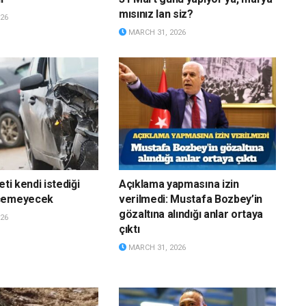
mısınız lan siz?
26
MARCH 31, 2026
eti kendi istediği
Açıklama yapmasına izin
eçemeyecek
verilmedi: Mustafa Bozbey’in
gözaltına alındığı anlar ortaya
26
çıktı
MARCH 31, 2026