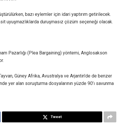
türülürken, bazı eylemler için idari yaptırım getirilecek.
Basit uyuşmazlıklarda duruşmasız çözüm seçeneği olacak.
am Pazarlığı (Plea Bargaining) yöntemi, Anglosakson
or.
Tayvan, Güney Afrika, Avustralya ve Arjantin’de de benzer
nde yer alan soruşturma dosyalarının yüzde 90’ı savunma
Tweet