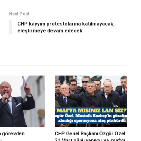
Next Post
CHP kayyım protestolarına katılmayacak,
eleştirmeye devam edecek
m görevden
CHP Genel Başkanı Özgür Özel:
ı
31 Mart günü yapıyor ya, mafya