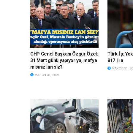
CHP Genel Başkanı Özgür Özel:
Türk-İş: Yok
31 Mart günü yapıyor ya, mafya
817 lira
mısınız lan siz?
MARCH 31, 20
MARCH 31, 2026