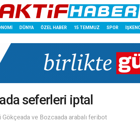
ONOMİ
DÜNYA
ÖZEL HABER
15 TEMMUZ
SPOR
İŞKEN
a seferleri iptal
ki Gökçeada ve Bozcaada arabalı feribot