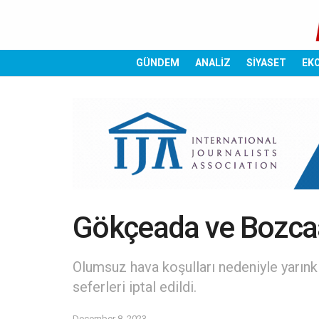
GÜNDEM
ANALİZ
SİYASET
EK
Gökçeada ve Bozcaad
Olumsuz hava koşulları nedeniyle yarın
seferleri iptal edildi.
December 8, 2023