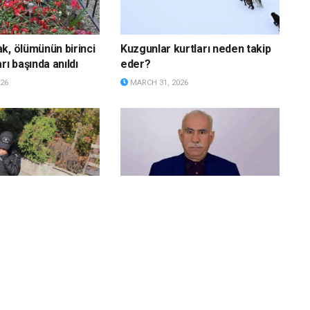
k, ölümünün birinci
Kuzgunlar kurtları neden takip
rı başında anıldı
eder?
26
MARCH 31, 2026
rı verilen karısı
Öcalan kendisi için yapılan
şiyi öldürdü
konuta henüz taşınmamış
26
MARCH 31, 2026