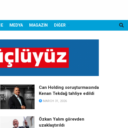
CE
MEDYA
MAGAZİN
DİĞER
Can Holding soruşturmasında
Kenan Tekdağ tahliye edildi
MARCH 31, 2026
Özkan Yalım görevden
uzaklaştırıldı