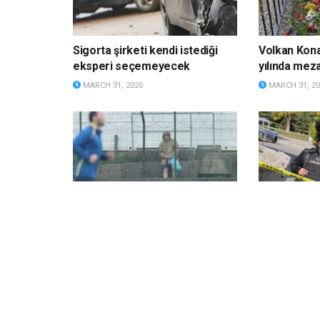
Sigorta şirketi kendi istediği
Volkan Kona
eksperi seçemeyecek
yılında meza
MARCH 31, 2026
MARCH 31, 20
Milli maç öncesi askeri casus
Koruma kara
krizi: Antrenmanı videoya aldı
dahil dört ki
MARCH 31, 2026
MARCH 31, 20