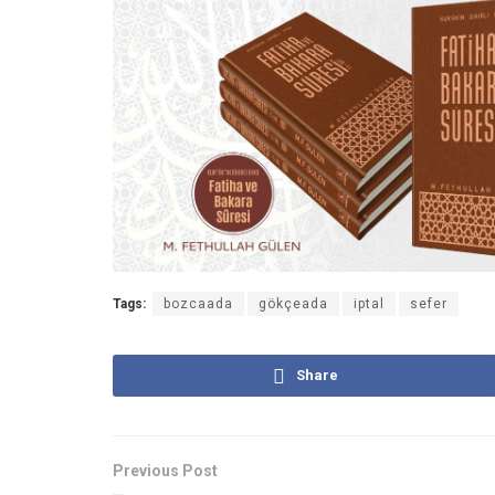
Tags:
bozcaada
gökçeada
iptal
sefer
Share
Previous Post