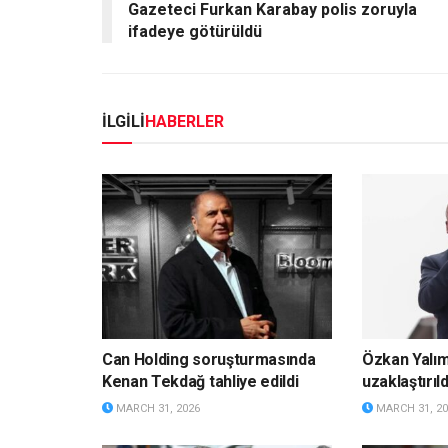
Gazeteci Furkan Karabay polis zoruyla
ifadeye götürüldü
İLGİLİ
HABERLER
Can Holding soruşturmasında
Özkan Yalı
Kenan Tekdağ tahliye edildi
uzaklaştırıld
MARCH 31, 2026
MARCH 31, 20