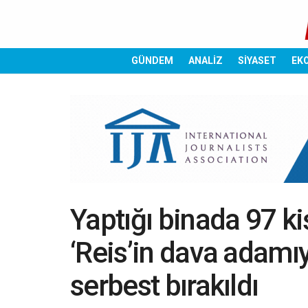
GÜNDEM
ANALİZ
SİYASET
EK
Yaptığı binada 97 k
‘Reis’in dava adamı
serbest bırakıldı