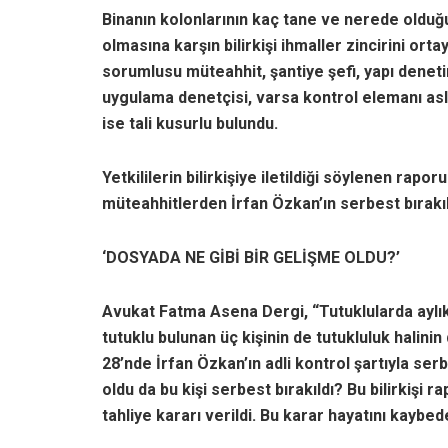
Binanın kolonlarının kaç tane ve nerede olduğun
olmasına karşın bilirkişi ihmaller zincirini orta
sorumlusu müteahhit, şantiye şefi, yapı denetim
uygulama denetçisi, varsa kontrol elemanı asli
ise tali kusurlu bulundu.
Yetkililerin bilirkişiye iletildiği söylenen ra
müteahhitlerden İrfan Özkan’ın serbest bırakıld
‘DOSYADA NE GİBİ BİR GELİŞME OLDU?’
Avukat Fatma Asena Dergi, “Tutuklularda aylı
tutuklu bulunan üç kişinin de tutukluluk halini
28’nde İrfan Özkan’ın adli kontrol şartıyla ser
oldu da bu kişi serbest bırakıldı? Bu bilirkişi
tahliye kararı verildi. Bu karar hayatını kaybed