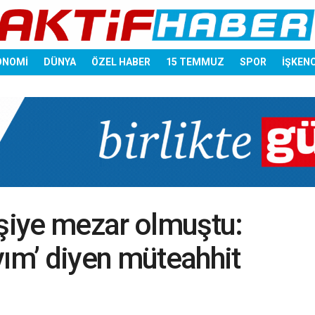
ONOMİ
DÜNYA
ÖZEL HABER
15 TEMMUZ
SPOR
İŞKEN
işiye mezar olmuştu:
yım’ diyen müteahhit