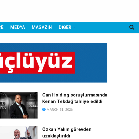
CE
MEDYA
MAGAZİN
DİĞER
Can Holding soruşturmasında
Kenan Tekdağ tahliye edildi
MARCH 31, 2026
Özkan Yalım görevden
uzaklaştırıldı