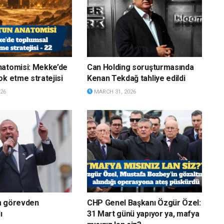
natomisi: Mekke’de
Can Holding soruşturmasında
ok etme stratejisi
Kenan Tekdağ tahliye edildi
26
MARCH 31, 2026
m görevden
CHP Genel Başkanı Özgür Özel:
ı
31 Mart günü yapıyor ya, mafya