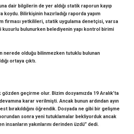
a dair bilgilerin de yer aldığı statik raporun kayıp
ya koydu. Bilirkişinin hazırladığı raporda yapım
 firması yetkilileri, statik uygulama denetçisi, varsa
 kusurlu bulunurken belediyenin yapı kontrol birimi
porun nerede olduğu bilinmezken tutuklu bulunan
ığı ortaya çıktı.
k gözden geçirme olur. Bizim dosyamızda 19 Aralık’ta
n devamına karar verilmişti. Ancak bunun ardından ayın
best bırakıldığını öğrendik. Dosyada ne gibi bir gelişme
 raporundan sonra yeni tutuklamalar bekliyorduk ancak
en insanların yakınlarını derinden üzdü” dedi.