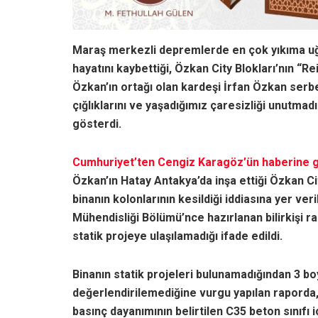
Maraş merkezli depremlerde en çok yıkıma uğr
hayatını kaybettiği, Özkan City Blokları’nın “
Özkan’ın ortağı olan kardeşi İrfan Özkan serbe
çığlıklarını ve yaşadığımız çaresizliği unutmad
gösterdi.
Cumhuriyet’ten Cengiz Karagöz’ün haberine 
Özkan’ın Hatay Antakya’da inşa ettiği Özkan Ci
binanın kolonlarının kesildiği iddiasına yer ver
Mühendisliği Bölümü’nce hazırlanan bilirkişi 
statik projeye ulaşılamadığı ifade edildi.
Binanın statik projeleri bulunamadığından 3 bo
değerlendirilemediğine vurgu yapılan raporda,
basınç dayanımının belirtilen C35 beton sınıfı