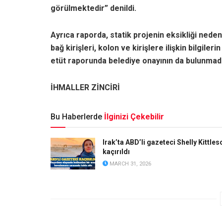
görülmektedir” denildi.
Ayrıca raporda, statik projenin eksikliği neden
bağ kirişleri, kolon ve kirişlere ilişkin bilgil
etüt raporunda belediye onayının da bulunmadığ
İHMALLER ZİNCİRİ
Bu Haberlerde
İlginizi Çekebilir
Irak’ta ABD’li gazeteci Shelly Kittles
kaçırıldı
MARCH 31, 2026