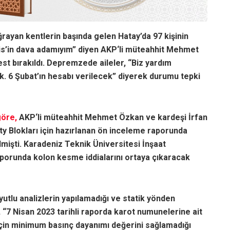
ayan kentlerin başında gelen Hatay’da 97 kişinin
Reis’in dava adamıyım” diyen AKP‘li müteahhit Mehmet
st bırakıldı. Depremzede aileler, “Biz yardım
ık. 6 Şubat’ın hesabı verilecek” diyerek durumu tepki
göre,
AKP‘li müteahhit Mehmet Özkan ve kardeşi İrfan
ty Blokları için hazırlanan ön inceleme raporunda
ilmişti. Karadeniz Teknik Üniversitesi İnşaat
raporunda kolon kesme iddialarını ortaya çıkaracak
yutlu analizlerin yapılamadığı ve statik yönden
 “7 Nisan 2023 tarihli raporda karot numunelerine ait
 için minimum basınç dayanımı değerini sağlamadığı