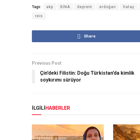
Tags:
akp
BİNA
deprem
erdoğan
hatay
reis
Share
Previous Post
Çin’deki Filistin: Doğu Türkistan’da kimlik
soykırımı sürüyor
İLGİLİ
HABERLER