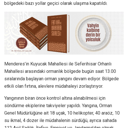
bölgedeki bazı yollar geçici olarak ulaşıma kapatıldı.
Menderes’in Kuyucak Mahallesi ile Seferihisar Orhanlı
Mahallesi arasındaki ormanlık bölgede bugün saat 13.00
sıralarında başlayan orman yangını devam ediyor. Bölgede
etkili olan fırtına, alevlere müdahaleyi zorlaştırıyor.
Yangınının biran önce kontrol altına alınabilmesi için
söndürme ekiplerine takviyeler yapıldı. Yangına, Orman
Genel Müdürlüğüne ait 18 uçak, 10 helikopter, 40 araöz, 10
su ikmal, 4 dozer ile müdahalenin sürdüğü, ayrıca sahada
112 Acil Sağlık, İtafiye, Emniyet ve Jandarma’dan olmak