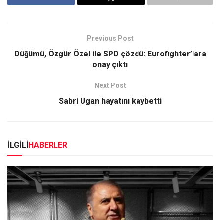
Previous Post
Düğümü, Özgür Özel ile SPD çözdü: Eurofighter’lara
onay çıktı
Next Post
Sabri Ugan hayatını kaybetti
İLGİLİ
HABERLER