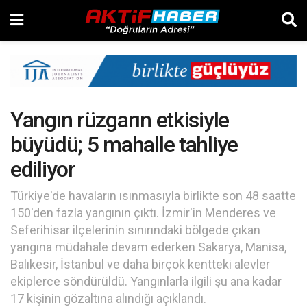
Yangın rüzgarın etkisiyle
büyüdü; 5 mahalle tahliye
ediliyor
Türkiye'de havaların ısınmasıyla birlikte son 48 saatte
150'den fazla yangının çıktı. İzmir'in Menderes ve
Seferihisar ilçelerinin sınırındaki bölgede çıkan
yangına müdahale devam ederken Sakarya, Manisa,
Balıkesir, İstanbul ve daha birçok kentteki alevler
ekiplerce söndürüldü. Yangınlarla ilgili şu ana kadar
17 kişinin gözaltına alındığı açıklandı.