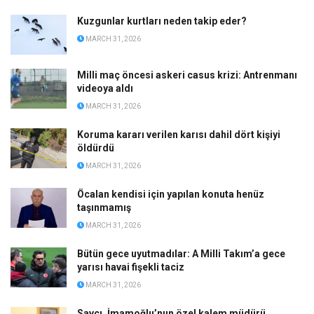
Kuzgunlar kurtları neden takip eder?
MARCH 31, 2026
Milli maç öncesi askeri casus krizi: Antrenmanı
videoya aldı
MARCH 31, 2026
Koruma kararı verilen karısı dahil dört kişiyi
öldürdü
MARCH 31, 2026
Öcalan kendisi için yapılan konuta henüz
taşınmamış
MARCH 31, 2026
Bütün gece uyutmadılar: A Milli Takım’a gece
yarısı havai fişekli taciz
MARCH 31, 2026
Savcı, İmamoğlu’nun özel kalem müdürü