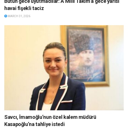
Bütün gece uyutmadılar: A Milli Takım’a gece yarısı
havai fişekli taciz
MARCH 31, 2026
Savcı, İmamoğlu’nun özel kalem müdürü
Kasapoğlu’na tahliye istedi