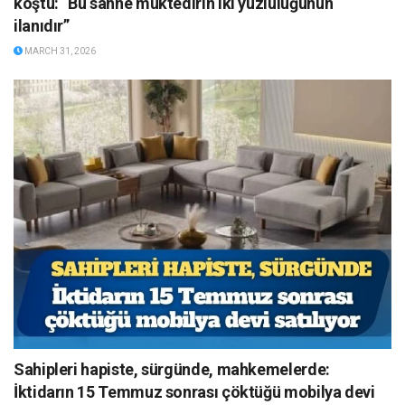
koştu: “Bu sahne muktedirin iki yüzlülüğünün
ilanıdır”
MARCH 31, 2026
Sahipleri hapiste, sürgünde, mahkemelerde:
İktidarın 15 Temmuz sonrası çöktüğü mobilya devi