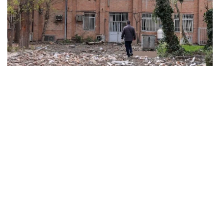
ABD ve İsrail’in başlattığı savaş üniversitelere sıçradı:
İran’da 21 kurum hasar gördü, Körfez’de uzaktan
eğitime geçildi
MARCH 31, 2026