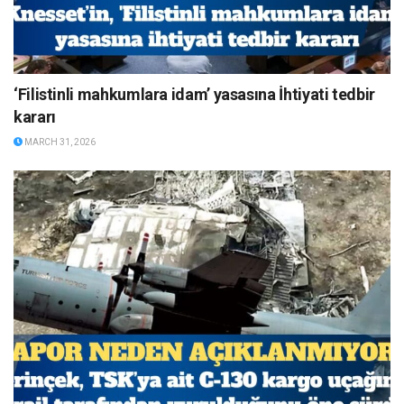
‘Filistinli mahkumlara idam’ yasasına İhtiyati tedbir
kararı
MARCH 31, 2026