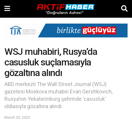
WSJ muhabiri, Rusya’da
casusluk suçlamasıyla
gözaltına alındı
ABD merkezli The Wall Street Journal (WSJ)
gazetesi Moskova muhabiri Evan Gershkovich,
Rusya’nın Yekaterinburg şehrinde ‘casusluk’
iddiasıyla gözaltına alındı.
March 30, 2023