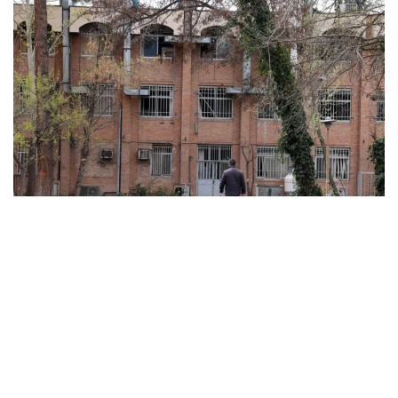
ABD ve İsrail’in başlattığı savaş üniversitelere sıçradı:
İran’da 21 kurum hasar gördü, Körfez’de uzaktan
eğitime geçildi
MARCH 31, 2026