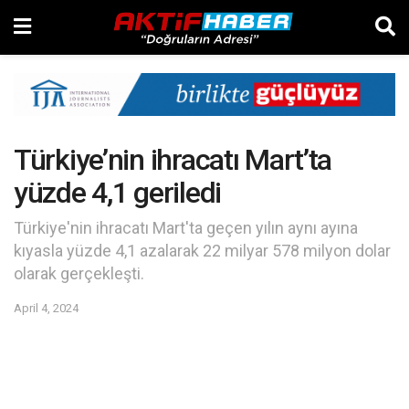
Türkiye’nin ihracatı Mart’ta
yüzde 4,1 geriledi
Türkiye'nin ihracatı Mart'ta geçen yılın aynı ayına
kıyasla yüzde 4,1 azalarak 22 milyar 578 milyon dolar
olarak gerçekleşti.
April 4, 2024