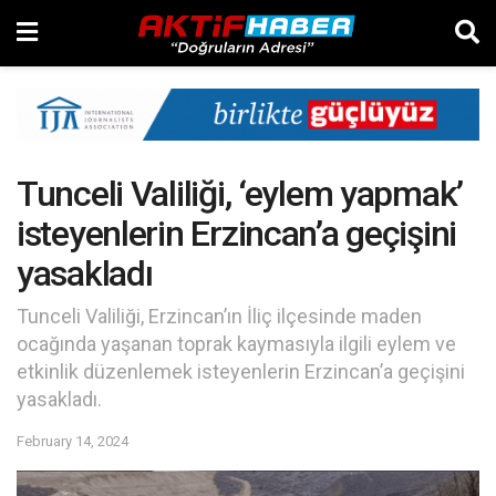
Tunceli Valiliği, ‘eylem yapmak’
isteyenlerin Erzincan’a geçişini
yasakladı
Tunceli Valiliği, Erzincan’ın İliç ilçesinde maden
ocağında yaşanan toprak kaymasıyla ilgili eylem ve
etkinlik düzenlemek isteyenlerin Erzincan’a geçişini
yasakladı.
February 14, 2024