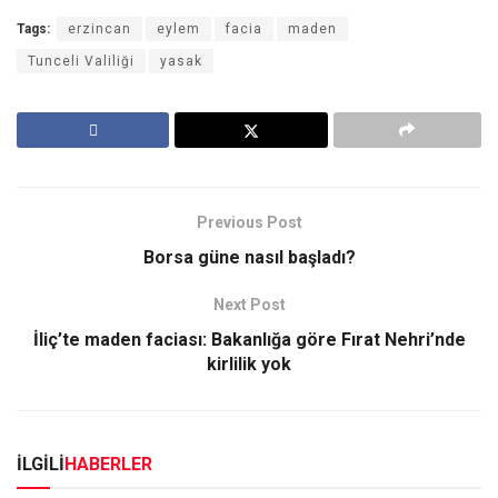
Tags:
erzincan
eylem
facia
maden
Tunceli Valiliği
yasak
Previous Post
Borsa güne nasıl başladı?
Next Post
İliç’te maden faciası: Bakanlığa göre Fırat Nehri’nde
kirlilik yok
İLGİLİ
HABERLER