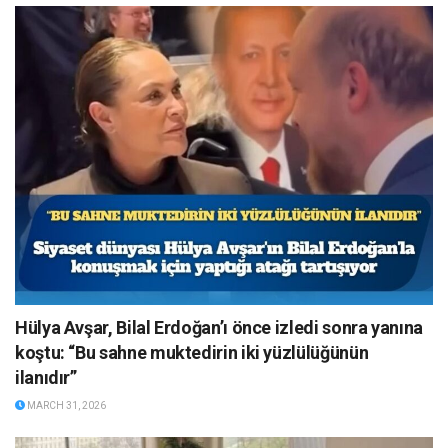
Hülya Avşar, Bilal Erdoğan’ı önce izledi sonra yanına
koştu: “Bu sahne muktedirin iki yüzlülüğünün
ilanıdır”
MARCH 31, 2026