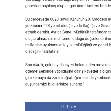
görevleri sayılmış olup asgari ücret tarifesi belir
Bu çerçevede 6023 sayılı Kanunun 28. Maddesi uya
yetkisinin TTB’ye ait olduğu ve İş Sağlığı ve Güve
etmek gerekir. Ayrıca Genel Müdürlük tarafından ta
oluşturulmasının muhtemel olduğu değerlendirilme
tarifesine uyulması etik yükümlülüğünü ve genel i
olacağını hatırlatırız.
Son olarak, çok sayıda işyeri hekiminden mevcut m
ödeme’ şeklinde yapıldığına dair şikayetler aldığım
gibi kamuyu da zarara uğrattığını, alanda yapılac
düşüncemizi bilgilerinize sunarız.”
Share