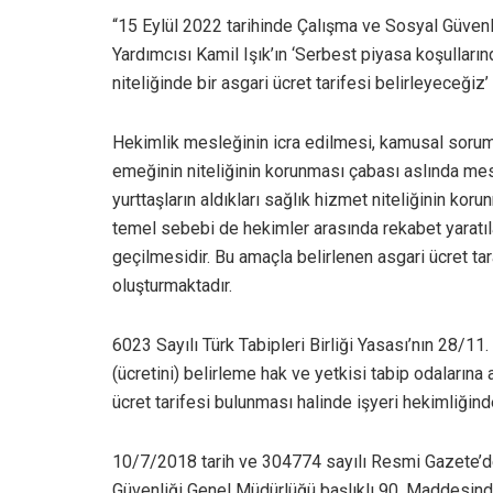
“15 Eylül 2022 tarihinde Çalışma ve Sosyal Güvenl
Yardımcısı Kamil Işık’ın ‘Serbest piyasa koşulları
niteliğinde bir asgari ücret tarifesi belirleyeceğ
Hekimlik mesleğinin icra edilmesi, kamusal sorum
emeğinin niteliğinin korunması çabası aslında mesl
yurttaşların aldıkları sağlık hizmet niteliğinin kor
temel sebebi de hekimler arasında rekabet yaratıl
geçilmesidir. Bu amaçla belirlenen asgari ücret tara
oluşturmaktadır.
6023 Sayılı Türk Tabipleri Birliği Yasası’nın 28/11
(ücretini) belirleme hak ve yetkisi tabip odalarına
ücret tarifesi bulunması halinde işyeri hekimliğinde
10/7/2018 tarih ve 304774 sayılı Resmi Gazete’de
Güvenliği Genel Müdürlüğü başlıklı 90. Maddesinde