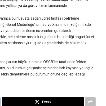
leme yetkisi ya da görevi tanımlanmamıştır.
rınca bu hususta asgari ücret tarifesi belirleme
nliği Genel Müdürlüğü’nün ise yetkisinin olmadığını ifade
vsiye edilen tarifenin işverenleri gözeterek
kle, hekimlerce meslek örgütünün belirlediği asgari ücret
şlem şartlarına aykırı iş sözleşmelerinin de hükümsüz
aaşlarının büyük kısmının OSGB’ler tarafından ‘elden
ızı, bu durumun çalışanlar açısından hak kaybına yol açtığı
ak etkin denetimlere bu durumun önüne geçilebileceği
Tweet