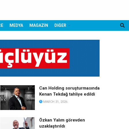
CE
MEDYA
MAGAZİN
DİĞER
Can Holding soruşturmasında
Kenan Tekdağ tahliye edildi
MARCH 31, 2026
Özkan Yalım görevden
uzaklaştırıldı