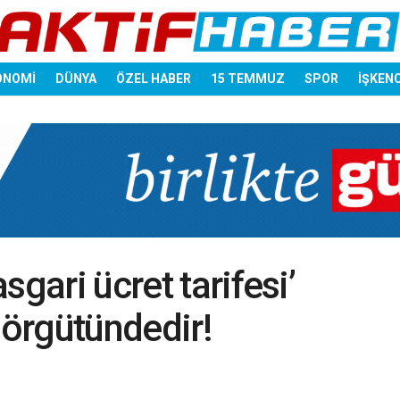
ONOMİ
DÜNYA
ÖZEL HABER
15 TEMMUZ
SPOR
İŞKEN
sgari ücret tarifesi’
 örgütündedir!