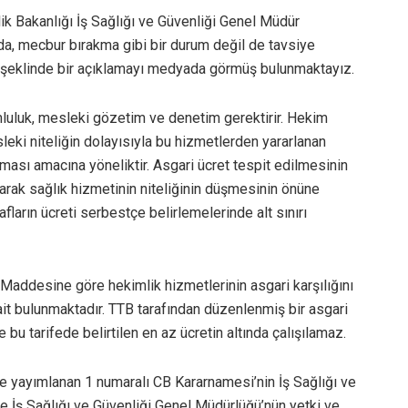
ik Bakanlığı İş Sağlığı ve Güvenliği Genel Müdür
nda, mecbur bırakma gibi bir durum değil de tavsiye
iz’ şeklinde bir açıklamayı medyada görmüş bulunmaktayız.
luluk, mesleki gözetim ve denetim gerektirir. Hekim
eki niteliğin dolayısıyla bu hizmetlerden yararlanan
unması amacına yöneliktir. Asgari ücret tespit edilmesinin
arak sağlık hizmetinin niteliğinin düşmesinin önüne
fların ücreti serbestçe belirlemelerinde alt sınırı
. Maddesine göre hekimlik hizmetlerinin asgari karşılığını
 ait bulunmaktadır. TTB tarafından düzenlenmiş bir asgari
 bu tarifede belirtilen en az ücretin altında çalışılamaz.
 yayımlanan 1 numaralı CB Kararnamesi’nin İş Sağlığı ve
 İş Sağlığı ve Güvenliği Genel Müdürlüğü’nün yetki ve