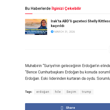
Bu Haberlerde
İlginizi Çekebilir
Irak’ta ABD’li gazeteci Shelly Kittles
kaçırıldı
MARCH 31, 2026
Muhabirin “Suriye’nin geleceğinin Erdoğan’ın elind
“Bence Cumhurbaşkanı Erdoğan bu konuda sorumlu k
Erdoğan. Eski liderinden kurtaran da oydu. Soruml
Tags:
erdoğan
hile
Seçim
trump
Share