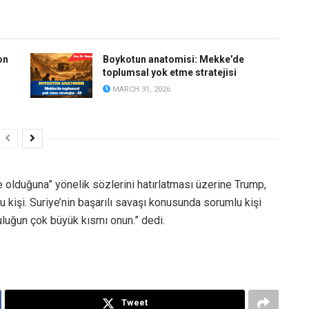
on
Boykotun anatomisi: Mekke’de
toplumsal yok etme stratejisi
MARCH 31, 2026
e olduğuna” yönelik sözlerini hatırlatması üzerine Trump,
işi. Suriye’nin başarılı savaşı konusunda sorumlu kişi
uluğun çok büyük kısmı onun.” dedi.
Tweet