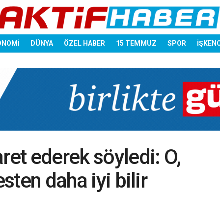
ONOMİ
DÜNYA
ÖZEL HABER
15 TEMMUZ
SPOR
İŞKEN
ret ederek söyledi: O,
esten daha iyi bilir