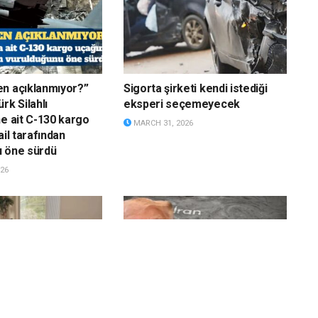
n açıklanmıyor?”
Sigorta şirketi kendi istediği
rk Silahlı
eksperi seçemeyecek
ne ait C-130 kargo
MARCH 31, 2026
ail tarafından
u öne sürdü
26