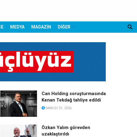
CE
MEDYA
MAGAZİN
DİĞER
Can Holding soruşturmasında
Kenan Tekdağ tahliye edildi
MARCH 31, 2026
Özkan Yalım görevden
uzaklaştırıldı