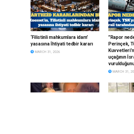
‘Filistinli mahkumlara idam’
”Rapor nede
yasasına İhtiyati tedbir kararı
Perinçek, Tü
Kuvvetleri’
MARCH 31, 2026
uçağının İsr
vurulduğun
MARCH 31, 20