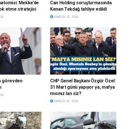
natomisi: Mekke’de
Can Holding soruşturmasında
ok etme stratejisi
Kenan Tekdağ tahliye edildi
26
MARCH 31, 2026
m görevden
CHP Genel Başkanı Özgür Özel:
ı
31 Mart günü yapıyor ya, mafya
mısınız lan siz?
26
MARCH 31, 2026