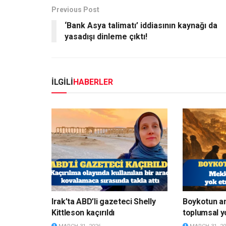
Previous Post
‘Bank Asya talimatı’ iddiasının kaynağı da
yasadışı dinleme çıktı!
İLGİLİ
HABERLER
Irak’ta ABD’li gazeteci Shelly
Boykotun a
Kittleson kaçırıldı
toplumsal y