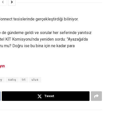
Connect tesislerinde gerçekleştirdiği biliniyor.
te de gündeme geldi ve sorular her seferinde yanıtsız
Sertel KİT Komisyonu’nda yeniden sordu: ”Ayazağa’da
doğru mu? Doğru ise bu bina için ne kadar para
ayın
öy
satış
trt
ulus
Tweet