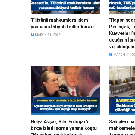
‘Filistinli mahkumlara idam’
”Rapor nede
yasasına İhtiyati tedbir kararı
Perinçek, Tü
Kuvvetleri’
MARCH 31, 2026
uçağının İsr
vurulduğun
MARCH 31, 20
Hülya Avşar, Bilal Erdoğan’ı
Sahipleri h
önce izledi sonra yanına koştu:
mahkemelerd
“Bu sahne muktedirin iki
Temmuz son