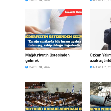
MARCH 31, 2026
MARCH 31, 20
Mağduriyetin üstesinden
Özkan Yalı
gelmek
uzaklaştırıld
MARCH 31, 2026
MARCH 31, 20