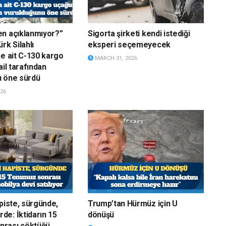
n açıklanmıyor?”
Sigorta şirketi kendi istediği
rk Silahlı
eksperi seçemeyecek
ne ait C-130 kargo
MARCH 31, 2026
ail tarafından
u öne sürdü
26
apiste, sürgünde,
Trump’tan Hürmüz için U
e: İktidarın 15
dönüşü
rası çöktüğü