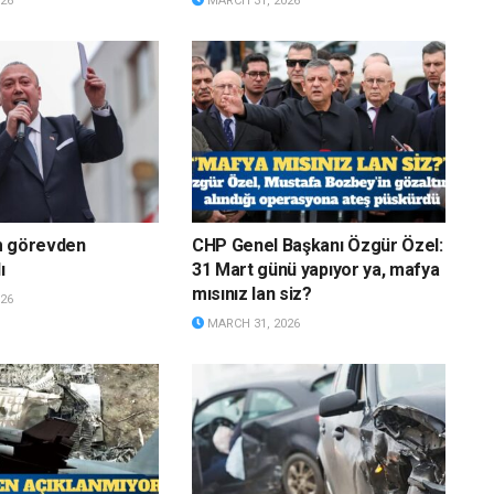
26
MARCH 31, 2026
m görevden
CHP Genel Başkanı Özgür Özel:
ı
31 Mart günü yapıyor ya, mafya
mısınız lan siz?
26
MARCH 31, 2026