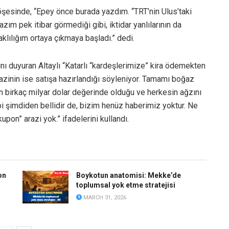
köşesinde, “Epey önce burada yazdım. “TRT’nin Ulus’taki
azım pek itibar görmediği gibi, iktidar yanlılarının da
klılığım ortaya çıkmaya başladı.” dedi.
nı duyuran Altaylı “Katarlı “kardeşlerimize” kira ödemekten
zinin ise satışa hazırlandığı söyleniyor. Tamamı boğaz
n birkaç milyar dolar değerinde olduğu ve herkesin ağzını
bi şimdiden bellidir de, bizim henüz haberimiz yoktur. Ne
upon” arazi yok.” ifadelerini kullandı.
on
Boykotun anatomisi: Mekke’de
toplumsal yok etme stratejisi
MARCH 31, 2026