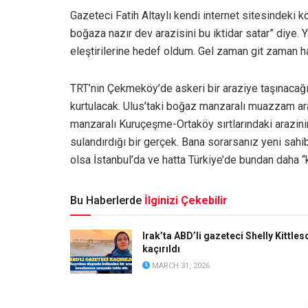
Gazeteci Fatih Altaylı kendi internet sitesindeki 
boğaza nazır dev arazisini bu iktidar satar” diye. Y
eleştirilerine hedef oldum. Gel zaman git zaman ha
TRT’nin Çekmeköy’de askeri bir araziye taşınacağı
kurtulacak. Ulus’taki boğaz manzaralı muazzam ara
manzaralı Kuruçeşme-Ortaköy sırtlarındaki arazini
sulandırdığı bir gerçek. Bana sorarsanız yeni sahi
olsa İstanbul’da ve hatta Türkiye’de bundan daha “k
Bu Haberlerde
İlginizi Çekebilir
Irak’ta ABD’li gazeteci Shelly Kittles
kaçırıldı
MARCH 31, 2026