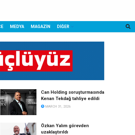
CE
MEDYA
MAGAZİN
DİĞER
Can Holding soruşturmasında
Kenan Tekdağ tahliye edildi
MARCH 31, 2026
Özkan Yalım görevden
uzaklaştırıldı