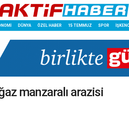
ONOMİ
DÜNYA
ÖZEL HABER
15 TEMMUZ
SPOR
İŞKEN
ğaz manzaralı arazisi