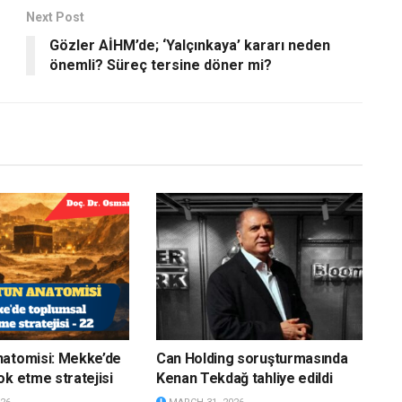
Next Post
Gözler AİHM’de; ‘Yalçınkaya’ kararı neden
önemli? Süreç tersine döner mi?
natomisi: Mekke’de
Can Holding soruşturmasında
ok etme stratejisi
Kenan Tekdağ tahliye edildi