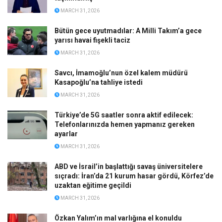
MARCH 31, 2026
Bütün gece uyutmadılar: A Milli Takım’a gece
yarısı havai fişekli taciz
MARCH 31, 2026
Savcı, İmamoğlu’nun özel kalem müdürü
Kasapoğlu’na tahliye istedi
MARCH 31, 2026
Türkiye’de 5G saatler sonra aktif edilecek:
Telefonlarınızda hemen yapmanız gereken
ayarlar
MARCH 31, 2026
ABD ve İsrail’in başlattığı savaş üniversitelere
sıçradı: İran’da 21 kurum hasar gördü, Körfez’de
uzaktan eğitime geçildi
MARCH 31, 2026
Özkan Yalım’ın mal varlığına el konuldu