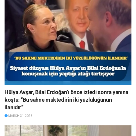
Hülya Avşar, Bilal Erdoğan’ı önce izledi sonra yanına
koştu: “Bu sahne muktedirin iki yüzlülüğünün
ilanıdır”
MARCH 31, 2026