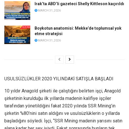
Irak’ta ABD’li gazeteci Shelly Kittleson kaçırıldı
MARCH 31, 2026
Boykotun anatomisi: Mekke’de toplumsal yok
etme stratejisi
MARCH 31, 2026
USULSÜZLÜKLER 2020 YILINDAKİ SATIŞLA BAŞLADI
10 yıldır Anagold şirketi ile çalıştığını belirten işçi, Anagold
şirketinin kurulduğu ilk yıllarda madenin kalifiye işçiler
tarafından yönetildiğini fakat 2020 yılında SSR Mining’in
şirketin %80’nini satın aldığını ve usulsüzlüklerin o yıllarda
başladığını söyledi. İşçi, “SSR Mining madenin yarısını satın
alana kadar her şey iyiydi. Fakat sonrasında bunların tek