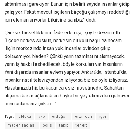
aktarılması gerekiyor. Bunun için belirli sayıda insanlar gidip
çalışıyor. Fakat mevcut işçilerin birçoğu çalışmayı reddettiği
için eleman arıyorlar bilgisine sahibiz” dedi.
Çaresiz hissettiklerini ifade eden işçi şöyle devam etti:
“İlçede herkes suskun, herkesin eli kolu bağlı. Ya hocam
İliç’in merkezinde insan yok, insanlar evinden çıkıp
dolaşamıyor. Neden? Çünkü yarın tazminatını alamayacak,
yarın iş hakkı feshedilecek, böyle korkuları var insanların.
Yani dışarıda insanlar eylem yapıyor. Ankara’da, İstanbul’da,
insanlar nasıl televizyondan izliyorsa biz de öyle izliyoruz.
Hayatımızda hiç bu kadar çaresiz hissetmedik. Sabahtan
akşama kadar ağlamaktan başka bir şey elimizden gelmiyor
bunu anlamanız çok zor.”
Tags:
abluka
akp
erdoğan
erzincan
işçi
maden faciası
polis
takip
tehdit