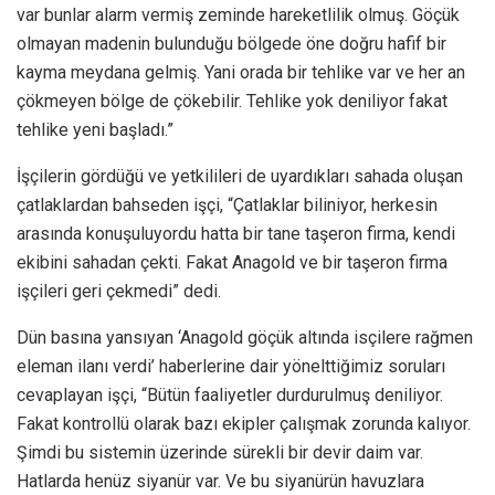
var bunlar alarm vermiş zeminde hareketlilik olmuş. Göçük
olmayan madenin bulunduğu bölgede öne doğru hafif bir
kayma meydana gelmiş. Yani orada bir tehlike var ve her an
çökmeyen bölge de çökebilir. Tehlike yok deniliyor fakat
tehlike yeni başladı.”
İşçilerin gördüğü ve yetkilileri de uyardıkları sahada oluşan
çatlaklardan bahseden işçi, “Çatlaklar biliniyor, herkesin
arasında konuşuluyordu hatta bir tane taşeron firma, kendi
ekibini sahadan çekti. Fakat Anagold ve bir taşeron firma
işçileri geri çekmedi” dedi.
Dün basına yansıyan ‘Anagold göçük altında isçilere rağmen
eleman ilanı verdi’ haberlerine dair yönelttiğimiz soruları
cevaplayan işçi, “Bütün faaliyetler durdurulmuş deniliyor.
Fakat kontrollü olarak bazı ekipler çalışmak zorunda kalıyor.
Şimdi bu sistemin üzerinde sürekli bir devir daim var.
Hatlarda henüz siyanür var. Ve bu siyanürün havuzlara