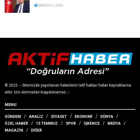
MARCH 31, 2026
© 2022
- - Sitemizde yayınlanan haberlerin telif hakları haber kaynaklarına
aittir. İzin alınmadan kopyalanamaz.
J
.
MENU
GÜNDEM
ANALİZ
SİYASET
EKONOMİ
DÜNYA
ÖZEL HABER
15 TEMMUZ
SPOR
İŞKENCE
MEDYA
MAGAZİN
DİĞER