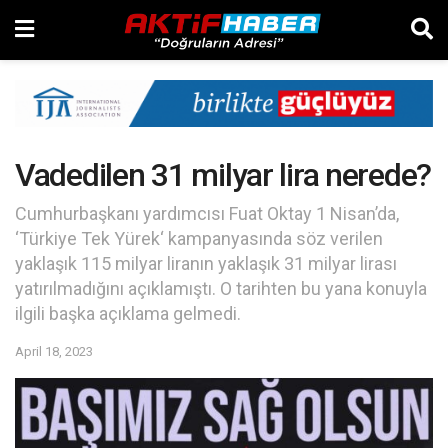
Vadedilen 31 milyar lira nerede?
Cumhurbaşkanı yardımcısı Fuat Oktay 1 Nisan’da,
‘Türkiye Tek Yürek‘ kampanyasında söz verilen
yaklaşık 115 milyar liranın yaklaşık 31 milyar lirası
yatırılmadığını açıklamıştı. O tarihten bu yana konuyla
ilgili başka açıklama gelmedi.
April 18, 2023