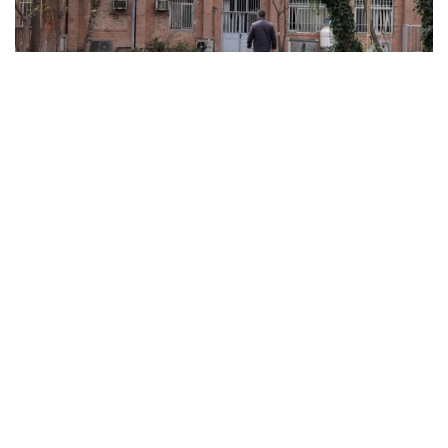
ABD ve İsrail’in başlattığı savaş üniversitelere sıçradı:
İran’da 21 kurum hasar gördü, Körfez’de uzaktan
eğitime geçildi
MARCH 31, 2026