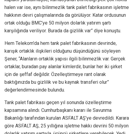
halen var ise, aynı bilinmezlik tank palet fabrikasının işletme
hakkının devri çalışmalarında da görülüyor. Katar ordusunun
ortak olduğu BMC’ye 50 milyon dolarlık yatırım şartı
karşılığında veriliyor. Burada da gizlilik var” diye konuştu.
Hem Telekom’da hem tank palet fabrikasının devrinde,
karışık ortaklık ilişkileri olduğunu düşündüğünü söyleyen
Şener, “Alanların ortaklık yapısı ilgili bilinmezlik var. Gerçek
ortaklar, buradan pay alanlar kimlerdir, bunlar her iki şirket
için de şeffaf değildir. Özelleştirmeye rant olarak
baktığınızda bu gizlilik ve bu kaynak transferi olur”
değerlendirmesinde bulundu.
Tank palet fabrikası geçen yıl sonunda özelleştirme
kapsamına alındı. Cumhurbaşkanı kararı ile Savunma
Bakanlığı tarafından kurulan ASFALT AŞ’ye devredildi. Karara
göre ASFALT AŞ, 25 yıllığına işletme hakkı devrini 50 milyon
dolarlık yatırım şartıyla, üçüncü şirketlere verebilecek. Yedi