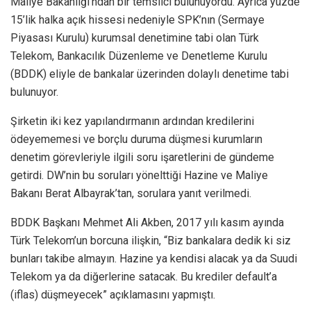
Maliye Bakanlığı’ndan bir temsilci bulunuyordu. Ayrıca yüzde
15’lik halka açık hissesi nedeniyle SPK’nın (Sermaye
Piyasası Kurulu) kurumsal denetimine tabi olan Türk
Telekom, Bankacılık Düzenleme ve Denetleme Kurulu
(BDDK) eliyle de bankalar üzerinden dolaylı denetime tabi
bulunuyor.
Şirketin iki kez yapılandırmanın ardından kredilerini
ödeyememesi ve borçlu duruma düşmesi kurumların
denetim görevleriyle ilgili soru işaretlerini de gündeme
getirdi. DW’nin bu soruları yönelttiği Hazine ve Maliye
Bakanı Berat Albayrak’tan, sorulara yanıt verilmedi.
BDDK Başkanı Mehmet Ali Akben, 2017 yılı kasım ayında
Türk Telekom’un borcuna ilişkin, “Biz bankalara dedik ki siz
bunları takibe almayın. Hazine ya kendisi alacak ya da Suudi
Telekom ya da diğerlerine satacak. Bu krediler default’a
(iflas) düşmeyecek” açıklamasını yapmıştı.