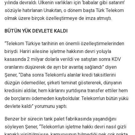
yılında devraldı. Ülkenin varlıkları için ‘babalar gibi satarım’
sözüyle hatırlanan Unakıtan, o dönem başta Türk Telekom
olmak üzere birçok özelleştirmeye de imza atmıştı.
BÜTÜN YÜK DEVLETE KALDI
“Telekom Türkiye tarihinin en önemli özelleştirmelerinden
biriydi. Hariri ailesine işletme hakkının devri yoluyla
kasasında 2 milyar dolarla verildi ve satıştan sonra KDV
oranlarını düşürerek de ayrı bir avantaj sağlandı” diyen
Şener, “Daha sonra Telekom’u alanlar kredi taksitlerini
düzgün ödemediler, şirketi teminat göstererek, dünyanın
kredisini aldılar, hem kârlarını yurtdışına transfer ettiler hem
de borçlarını ödemeden kayboldular. Telekom’un bütün yükü
devlete kaldı” yorumunu yaptı.
Benzer bir sürecin tank palet fabrikasında yaşandığını
söyleyen Şener, “Telekom’un işletme hakkı devri nasıl gizli
kapaklı yürütülmüşse, kamuoyunun bilmediği pek çok nokta