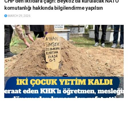
CHP’den iktidara çağrı: Beykoz’da kurulacak NATO
komutanlığı hakkında bilgilendirme yapılsın
MARCH 29, 2026
Beraat eden KHK’lı öğretmen, mesleğine dönemeden
kanserden vefat etti