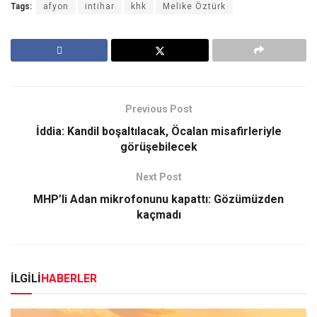
Tags:
afyon
intihar
khk
Melike Öztürk
Previous Post
İddia: Kandil boşaltılacak, Öcalan misafirleriyle
görüşebilecek
Next Post
MHP’li Adan mikrofonunu kapattı: Gözümüzden
kaçmadı
İLGİLİ
HABERLER