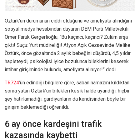
Öztürk’ün durumunun ciddi olduğunu ve ameliyata alındığını
sosyal medya hesabından duyuran DEM Parti Milletvekili
Ömer Faruk Gergerlioğlu, “Bu kaçıncı, kaçıncı? Zulüm arşa
çıktı! Suçu: Yurt müdireliği! Afyon Açık Cezaevinde Melike
Öztürk, önce gözaltında 2 aylık bebeğini düşürdü, 4,5 yıldır
hapisteydi, psikolojisi iyice bozulunca bileklerini keserek
intihar girişiminde bulundu, ameliyata alınıyor!” dedi.
TR724
’ün edindiği bilgilere göre, saban namazını kıldıktan
sonra yatan Öztürk’ün bilekleri kesik halde uyandığı, hiçbir
şey hatırlamadığı, gardiyanların da kendisinden böyle bir
girişim beklemediği öğrenildi.
6 ay önce kardeşini trafik
kazasında kaybetti