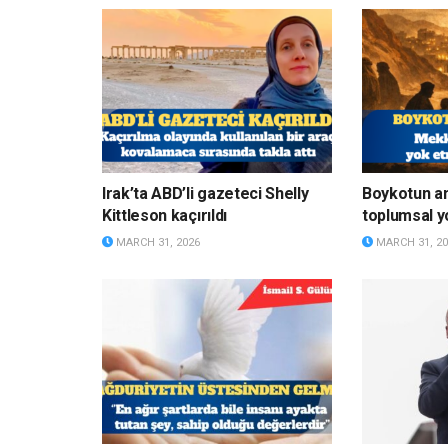
Irak’ta ABD’li gazeteci Shelly
Boykotun a
Kittleson kaçırıldı
toplumsal y
MARCH 31, 2026
MARCH 31, 20