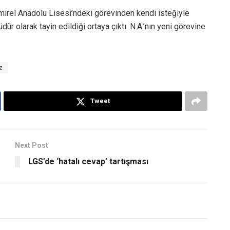
irel Anadolu Lisesi’ndeki görevinden kendi isteğiyle
ür olarak tayin edildiği ortaya çıktı. N.A.’nın yeni görevine
z
Tweet
Next Post
LGS’de ‘hatalı cevap’ tartışması