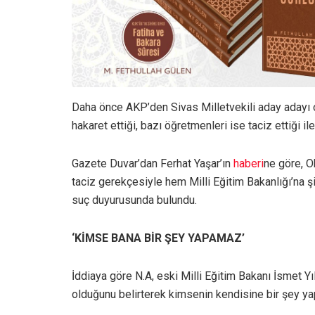
Daha önce AKP’den Sivas Milletvekili aday adayı 
hakaret ettiği, bazı öğretmenleri ise taciz ettiği ile
Gazete Duvar’dan Ferhat Yaşar’ın
haberi
ne göre, O
taciz gerekçesiyle hem Milli Eğitim Bakanlığı’na ş
suç duyurusunda bulundu.
‘KİMSE BANA BİR ŞEY YAPAMAZ’
İddiaya göre N.A, eski Milli Eğitim Bakanı İsmet 
olduğunu belirterek kimsenin kendisine bir şey y