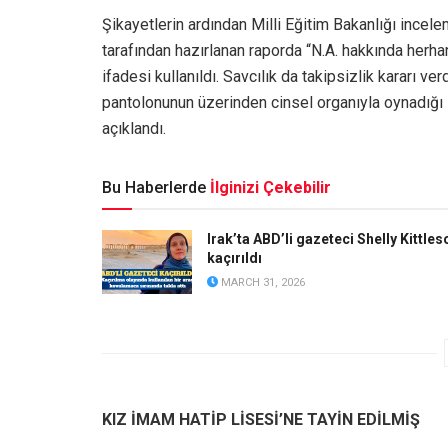
Şikayetlerin ardından Milli Eğitim Bakanlığı incele
tarafından hazırlanan raporda “N.A. hakkında herhan
ifadesi kullanıldı. Savcılık da takipsizlik kararı v
pantolonunun üzerinden cinsel organıyla oynadığı il
açıklandı.
Bu Haberlerde
İlginizi Çekebilir
Irak’ta ABD’li gazeteci Shelly Kittles
kaçırıldı
MARCH 31, 2026
KIZ İMAM HATİP LİSESİ’NE TAYİN EDİLMİŞ