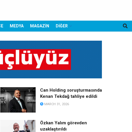
CE
MEDYA
MAGAZİN
DİĞER
Can Holding soruşturmasında
Kenan Tekdağ tahliye edildi
MARCH 31, 2026
Özkan Yalım görevden
uzaklaştırıldı