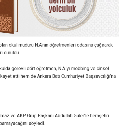
olan okul müdürü N.A’nın öğretmenleri odasına çağırarak
ri sürüldü.
kulda görevli dört öğretmen, N.A.’yı mobbing ve cinsel
ikayet etti hem de Ankara Batı Cumhuriyet Başsavcılığı’na
Yılmaz ve AKP Grup Başkanı Abdullah Güler’le hemşehri
apamayacağını söyledi.