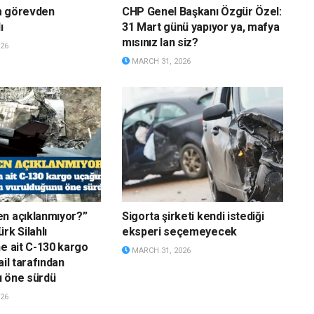
m görevden
CHP Genel Başkanı Özgür Özel:
ı
31 Mart günü yapıyor ya, mafya
mısınız lan siz?
26
MARCH 31, 2026
n açıklanmıyor?”
Sigorta şirketi kendi istediği
rk Silahlı
eksperi seçemeyecek
ne ait C-130 kargo
MARCH 31, 2026
ail tarafından
u öne sürdü
26