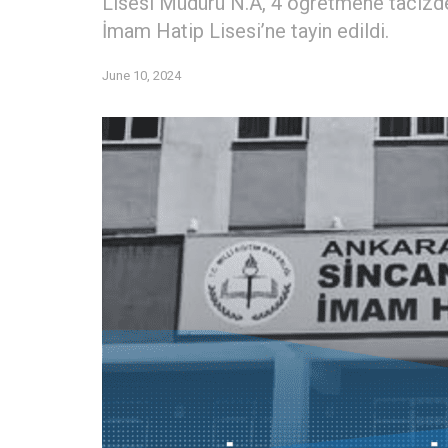
Lisesi Müdürü N.A, 4 öğretmene tacizde
İmam Hatip Lisesi’ne tayin edildi.
June 10, 2024