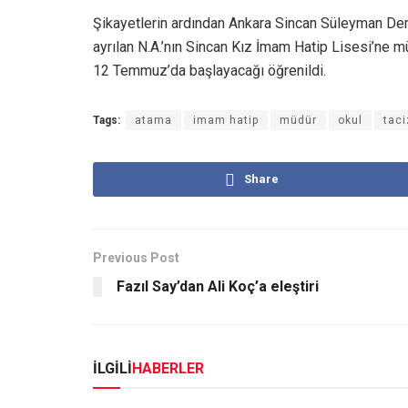
Şikayetlerin ardından Ankara Sincan Süleyman Dem
ayrılan N.A.’nın Sincan Kız İmam Hatip Lisesi’ne müd
12 Temmuz’da başlayacağı öğrenildi.
Tags:
atama
imam hatip
müdür
okul
taci
Share
Previous Post
Fazıl Say’dan Ali Koç’a eleştiri
İLGİLİ
HABERLER