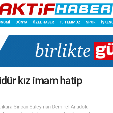
ONOMİ
DÜNYA
ÖZEL HABER
15 TEMMUZ
SPOR
İŞKEN
dür kız imam hatip
 Ankara Sincan Süleyman Demirel Anadolu