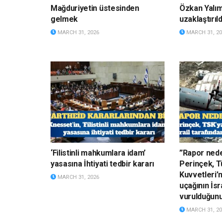
Mağduriyetin üstesinden
Özkan Yalı
gelmek
uzaklaştırıld
MARCH 31, 2026
MARCH 31, 20
‘Filistinli mahkumlara idam’
”Rapor nede
yasasına İhtiyati tedbir kararı
Perinçek, Tü
Kuvvetleri’
MARCH 31, 2026
uçağının İsr
vurulduğun
MARCH 31, 20