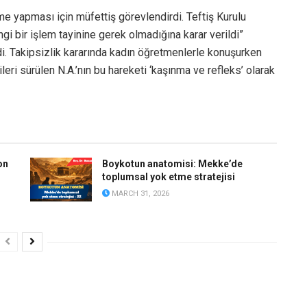
me yapması için müfettiş görevlendirdi. Teftiş Kurulu
gi bir işlem tayinine gerek olmadığına karar verildi”
erdi. Takipsizlik kararında kadın öğretmenlerle konuşurken
eri sürülen N.A.’nın bu hareketi ‘kaşınma ve refleks’ olarak
on
Boykotun anatomisi: Mekke’de
toplumsal yok etme stratejisi
MARCH 31, 2026