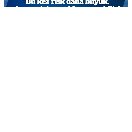
TCMB Başkan Yardımcısı Cevdet Akçay: Bu adımlar
atılmasa enflasyon yüzde 150-200’e ulaşabilirdi
MARCH 31, 2026