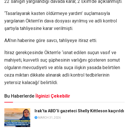
22 sanığın yargılandığı davada karar, 2 Ekim’de açıklanmıştı.
‘Tasarlayarak kasten öldürmeye yardım’ suçlamasıyla
yargılanan Öktem’in dava dosyası ayrılmış ve adli kontrol
şartıyla tahliyesine karar verilmişti.
AA’nın haberine göre savcı, tahliyeye itiraz etti.
İtiraz gerekçesinde Öktem’e ‘isnat edilen suçun vasıf ve
mahiyeti, kuvvetli suç şüphesinin varlığını gösteren somut
olguların mevcudiyeti ve atıla suça ilişkin yasada belirtilen
ceza miktarı dikkate alınarak adli kontrol tedbirlerinin
yetersiz kalacağı’ belirtildi.
Bu Haberlerde
İlginizi Çekebilir
Irak’ta ABD’li gazeteci Shelly Kittleson kaçırıldı
MARCH 31, 2026