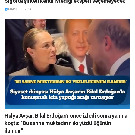
Sigorta şirketi kendi istediği eksperi seçemeyecek
MARCH 31, 2026
Hülya Avşar, Bilal Erdoğan’ı önce izledi sonra yanına
koştu: “Bu sahne muktedirin iki yüzlülüğünün
ilanıdır”