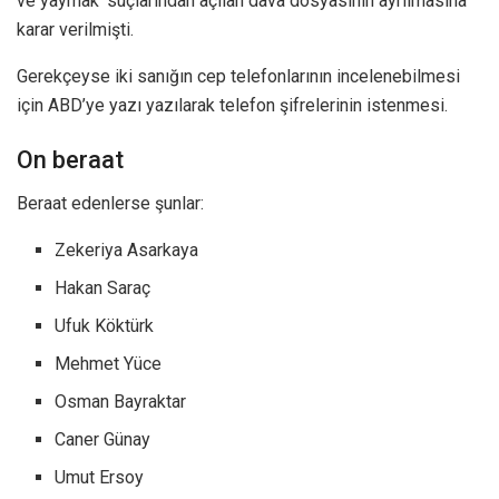
ve yaymak’ suçlarından açılan dava dosyasının ayrılmasına
karar verilmişti.
Gerekçeyse iki sanığın cep telefonlarının incelenebilmesi
için ABD’ye yazı yazılarak telefon şifrelerinin istenmesi.
On beraat
Beraat edenlerse şunlar:
Zekeriya Asarkaya
Hakan Saraç
Ufuk Köktürk
Mehmet Yüce
Osman Bayraktar
Caner Günay
Umut Ersoy