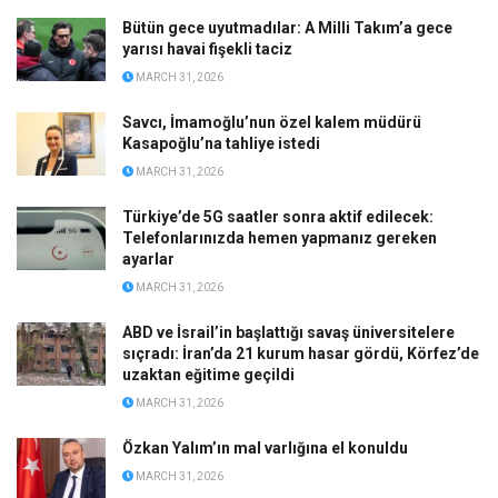
Bütün gece uyutmadılar: A Milli Takım’a gece
yarısı havai fişekli taciz
MARCH 31, 2026
Savcı, İmamoğlu’nun özel kalem müdürü
Kasapoğlu’na tahliye istedi
MARCH 31, 2026
Türkiye’de 5G saatler sonra aktif edilecek:
Telefonlarınızda hemen yapmanız gereken
ayarlar
MARCH 31, 2026
ABD ve İsrail’in başlattığı savaş üniversitelere
sıçradı: İran’da 21 kurum hasar gördü, Körfez’de
uzaktan eğitime geçildi
MARCH 31, 2026
Özkan Yalım’ın mal varlığına el konuldu
MARCH 31, 2026