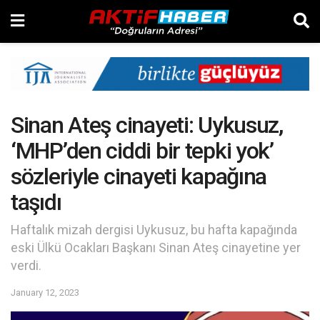
Sinan Ateş cinayeti: Uykusuz,
‘MHP’den ciddi bir tepki yok’
sözleriyle cinayeti kapağına
taşıdı
Haftalık mizah dergisi Uykusuz, bu hafta kapağında
eski Ülkü Ocakları Başkanı Sinan Ateş cinayetine yer
verdi.
January 12, 2023