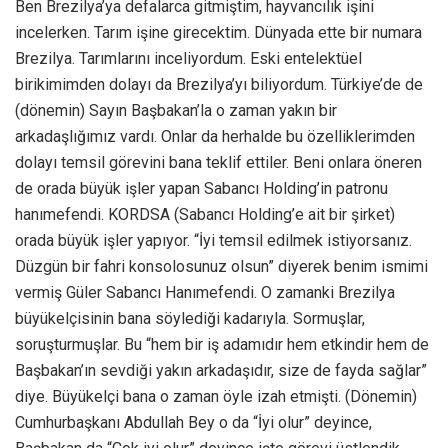
Ben Brezilya’ya defalarca gitmiştim, hayvancılık işini
incelerken. Tarım işine girecektim. Dünyada ette bir numara
Brezilya. Tarımlarını inceliyordum. Eski entelektüel
birikimimden dolayı da Brezilya’yı biliyordum. Türkiye’de de
(dönemin) Sayın Başbakan’la o zaman yakın bir
arkadaşlığımız vardı. Onlar da herhalde bu özelliklerimden
dolayı temsil görevini bana teklif ettiler. Beni onlara öneren
de orada büyük işler yapan Sabancı Holding’in patronu
hanımefendi. KORDSA (Sabancı Holding’e ait bir şirket)
orada büyük işler yapıyor. “İyi temsil edilmek istiyorsanız.
Düzgün bir fahri konsolosunuz olsun” diyerek benim ismimi
vermiş Güler Sabancı Hanımefendi. O zamanki Brezilya
büyükelçisinin bana söylediği kadarıyla. Sormuşlar,
soruşturmuşlar. Bu “hem bir iş adamıdır hem etkindir hem de
Başbakan’ın sevdiği yakın arkadaşıdır, size de fayda sağlar”
diye. Büyükelçi bana o zaman öyle izah etmişti. (Dönemin)
Cumhurbaşkanı Abdullah Bey o da “İyi olur” deyince,