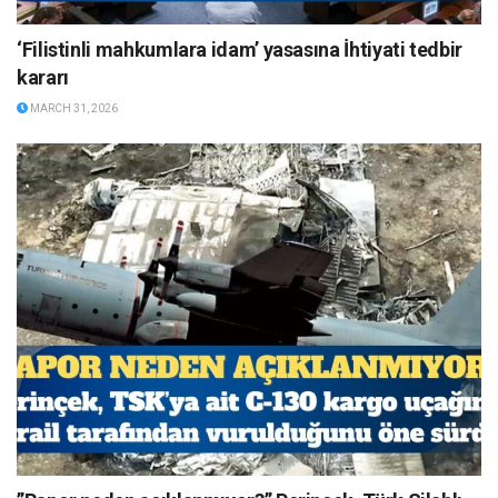
‘Filistinli mahkumlara idam’ yasasına İhtiyati tedbir
kararı
MARCH 31, 2026