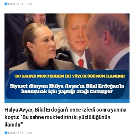
MARCH 31, 2026
Hülya Avşar, Bilal Erdoğan’ı önce izledi sonra yanına
koştu: “Bu sahne muktedirin iki yüzlülüğünün
ilanıdır”
MARCH 31, 2026