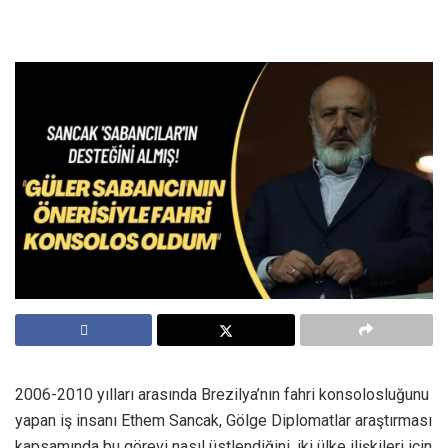
2006-2010 yılları arasında Brezilya’nın fahri konsolosluğunu
yapan iş insanı Ethem Sancak, Gölge Diplomatlar araştırması
kapsamında bu görevi nasıl üstlendiğini, iki ülke ilişkileri için