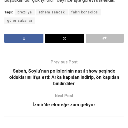
Başbakan da “Çok iyi olur” deyince işte görevi üstlendik.
Tags:
brezilya
ethem sancak
fahri konsolos
güler sabancı
Previous Post
Sabah, Soylu’nun polislerinin nasıl show peşinde
olduklarını ifşa etti: Arka kapıdan indirip, ön kapıdan
bindirdiler
Next Post
İzmir’de ekmeğe zam geliyor