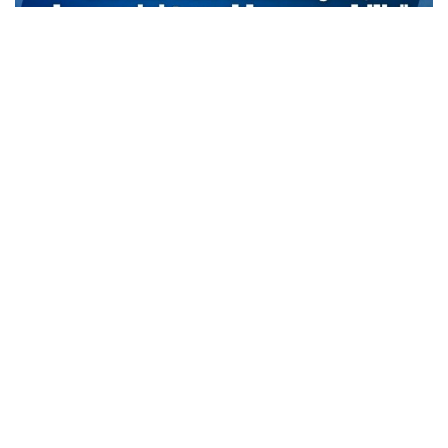
TCMB Başkan Yardımcısı Cevdet Akçay: Bu adımlar
atılmasa enflasyon yüzde 150-200’e ulaşabilirdi
MARCH 31, 2026