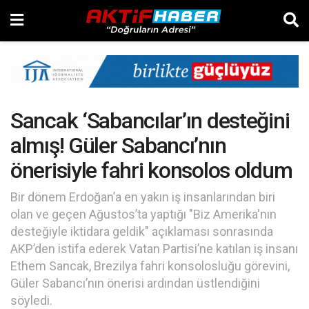
Sancak ‘Sabancılar’ın desteğini
almış! Güler Sabancı’nın
önerisiyle fahri konsolos oldum
Bir dönem Erdoğan’a en yakın iş insanlarından biri
olan ve geçen Ağustos’ta yaptığı "Biz Amerika'nın
desteğiyle iktidara geldik" açıklaması sonrasında
AKP’den istifa ederek Vatan Partisi’ne katılan iş insanı
Ethem Sancak, Brezilya fahri konsolosluğu görevini,
Güler Sabancı’nın önerisi ardından üstlendiğini
söyledi.