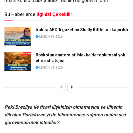
resmi konsolosluk atadılar. Benim de görevim bitti.
Bu Haberlerde
İlginizi Çekebilir
Irak’ta ABD’li gazeteci Shelly Kittleson kaçırıldı
MARCH 31, 2026
Boykotun anatomisi: Mekke’de toplumsal yok
etme stratejisi
MARCH 31, 2026
Peki Brezilya ile ticari ilişkinizin olmamasına ve ülkenin
dili olan Portekizce’yi de bilmemenize rağmen neden sizi
görevlendirmek istediler?