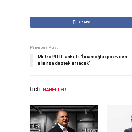
Share
Previous Post
MetroPOLL anketi: ‘İmamoğlu görevden
alınırsa destek artacak’
İLGİLİ
HABERLER