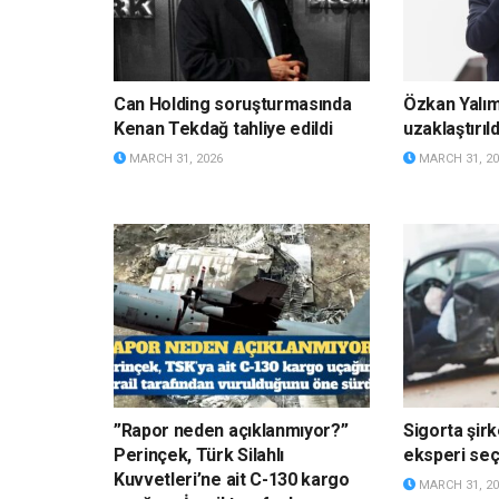
Can Holding soruşturmasında
Özkan Yalı
Kenan Tekdağ tahliye edildi
uzaklaştırıld
MARCH 31, 2026
MARCH 31, 20
”Rapor neden açıklanmıyor?”
Sigorta şirk
Perinçek, Türk Silahlı
eksperi s
Kuvvetleri’ne ait C-130 kargo
MARCH 31, 20