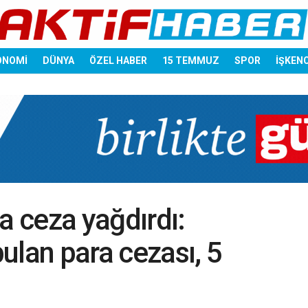
ONOMİ
DÜNYA
ÖZEL HABER
15 TEMMUZ
SPOR
İŞKEN
a ceza yağdırdı:
ulan para cezası, 5