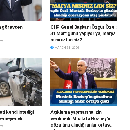
m görevden
CHP Genel Başkanı Özgür Özel:
ı
31 Mart günü yapıyor ya, mafya
mısınız lan siz?
26
MARCH 31, 2026
eti kendi istediği
Açıklama yapmasına izin
eçemeyecek
verilmedi: Mustafa Bozbey’in
gözaltına alındığı anlar ortaya
26