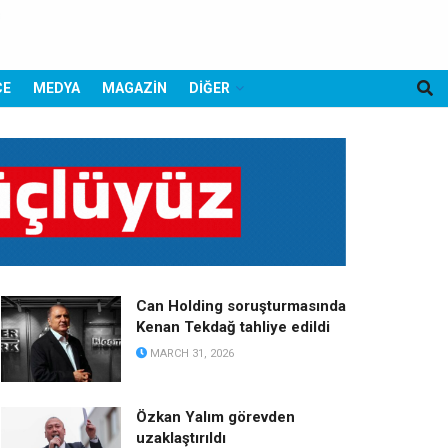
CE
MEDYA
MAGAZİN
DİĞER
Can Holding soruşturmasında
Kenan Tekdağ tahliye edildi
MARCH 31, 2026
Özkan Yalım görevden
uzaklaştırıldı