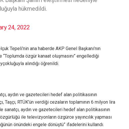
K Başkanı Şahin’i eleştirmesi nedeniyle
luğuyla hükmedildi.
ary 24, 2022
elçuk Tepeli’nin ana haberde AKP Genel Başkanı’nın
 de “Toplumda özgür kanaat oluşmasını” engellediği
oyçokluğuyla alındığı öğrenildi.
çı, aydın ve gazetecileri hedef alan politikasının
ı, Taşçı, RTÜK’ün verdiği cezaların toplamının 6 milyon lira
 sanatçı, aydın ve gazetecileri hedef alan politikasının
 özgürlüğü ile televizyonların özgürce yayıncılık yapması
ğünün önündeki engele dönüştü” ifadelerini kullandı.