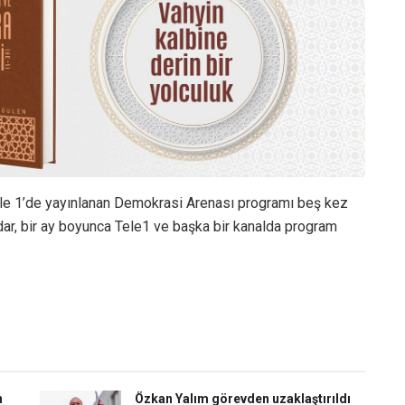
ele 1’de yayınlanan Demokrasi Arenası programı beş kez
r, bir ay boyunca Tele1 ve başka bir kanalda program
n
Özkan Yalım görevden uzaklaştırıldı