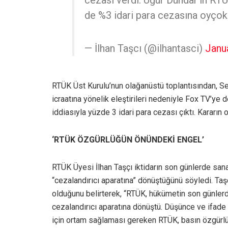
cezası verdi. Uğur Dündar’ın RTÜ
de %3 idari para cezasına oyçok
— İlhan Taşcı (@ilhantasci)
Janu
RTÜK Üst Kurulu’nun olağanüstü toplantısından, S
icraatına yönelik eleştirileri nedeniyle Fox TV’ye
iddiasıyla yüzde 3 idari para cezası çıktı. Kararın 
‘RTÜK ÖZGÜRLÜĞÜN ÖNÜNDEKİ ENGEL’
RTÜK Üyesi İlhan Taşçı iktidarın son günlerde sanat
“cezalandırıcı aparatına” dönüştüğünü söyledi. Taşç
olduğunu belirterek, “RTÜK, hükümetin son günlerde
cezalandırıcı aparatına dönüştü. Düşünce ve ifade
için ortam sağlaması gereken RTÜK, basın özgürlü