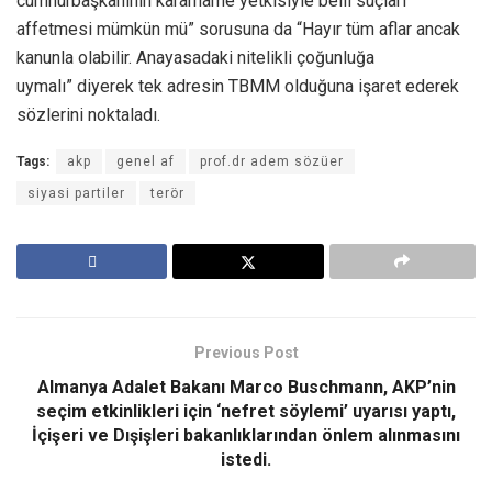
cumhurbaşkanının kararname yetkisiyle belli suçları
affetmesi mümkün mü” sorusuna da “Hayır tüm aflar ancak
kanunla olabilir. Anayasadaki nitelikli çoğunluğa
uymalı” diyerek tek adresin TBMM olduğuna işaret ederek
sözlerini noktaladı.
Tags:
akp
genel af
prof.dr adem sözüer
siyasi partiler
terör
Previous Post
Almanya Adalet Bakanı Marco Buschmann, AKP’nin
seçim etkinlikleri için ‘nefret söylemi’ uyarısı yaptı,
İçişeri ve Dışişleri bakanlıklarından önlem alınmasını
istedi.