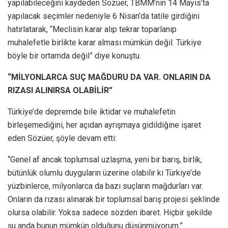
yapılabileceğini kaydeden Sözüer, TBMM’nin 14 Mayıs’ta
yapılacak seçimler nedeniyle 6 Nisan’da tatile girdiğini
hatırlatarak, “Meclisin karar alıp tekrar toparlanıp
muhalefetle birlikte karar alması mümkün değil. Türkiye
böyle bir ortamda değil” diye konuştu.
“MİLYONLARCA SUÇ MAĞDURU DA VAR. ONLARIN DA
RIZASI ALINIRSA OLABİLİR”
Türkiye’de depremde bile iktidar ve muhalefetin
birleşemediğini, her açıdan ayrışmaya gidildiğine işaret
eden Sözüer, şöyle devam etti:
‘‘Genel af ancak toplumsal uzlaşma, yeni bir barış, birlik,
bütünlük olumlu duyguların üzerine olabilir ki Türkiye’de
yüzbinlerce, milyonlarca da bazı suçların mağdurları var.
Onların da rızası alınarak bir toplumsal barış projesi şeklinde
olursa olabilir. Yoksa sadece sözden ibaret. Hiçbir şekilde
şu anda bunun mümkün olduğunu düşünmüyorum.”