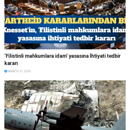
‘Filistinli mahkumlara idam’ yasasına İhtiyati tedbir
kararı
MARCH 31, 2026