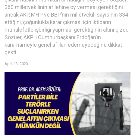
360 milletvekilinin af lehine oy vermesi gerektiğini
ancak AKP, MHP ve BBP’nin milletvekili sayısının 334
ettiğini, çoğunlukla karar çıkması için iktidarın
muhalefetle işbirliği yapması gerektiğinin altını çizdi.
Sözüer, AKP’li Cumhurbaşkanı Erdoğan’ın
kararnameyle genel af ilan edemeyeceğine dikkat
çekti.
April 13, 2023