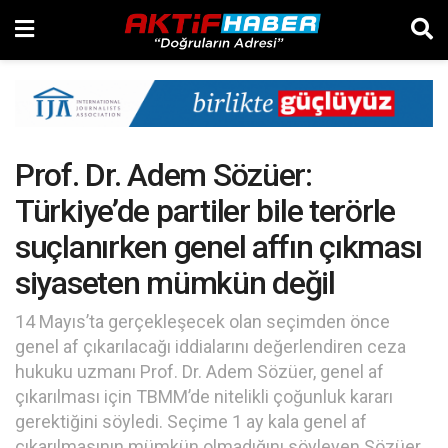
Prof. Dr. Adem Sözüer:
Türkiye’de partiler bile terörle
suçlanırken genel affın çıkması
siyaseten mümkün değil
14 Mayıs’ta gerçekleşecek olan seçimden önce
genel af çıkarılacağı iddialarını değerlendiren ceza
hukuku uzmanı Prof. Dr. Adem Sözüer, genel af
çıkarılması için TBMM’de nitelikli çoğunluk kararı
gerektiğini söyledi. Seçime 1 ay kala genel af
çıkarılmasının mümkün olmadığını söyleyen Sözüer,