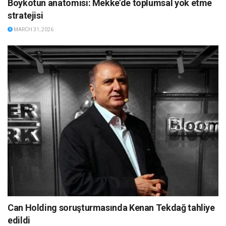
Boykotun anatomisi: Mekke’de toplumsal yok etme
stratejisi
MARCH 31, 2026
Can Holding soruşturmasında Kenan Tekdağ tahliye
edildi