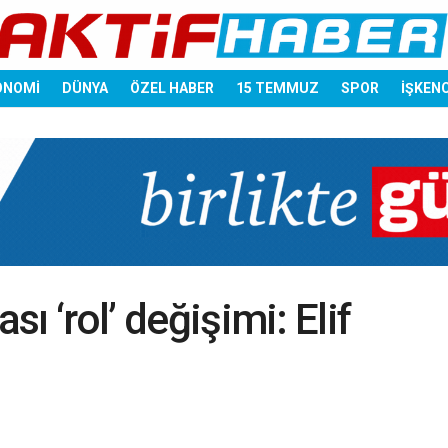
ONOMİ
DÜNYA
ÖZEL HABER
15 TEMMUZ
SPOR
İŞKEN
sı ‘rol’ değişimi: Elif