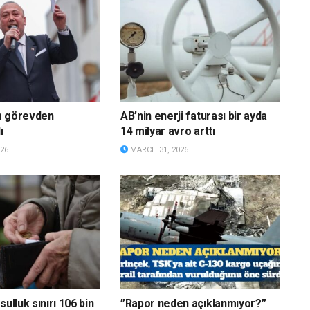
m görevden
AB’nin enerji faturası bir ayda
ı
14 milyar avro arttı
26
MARCH 31, 2026
sulluk sınırı 106 bin
”Rapor neden açıklanmıyor?”