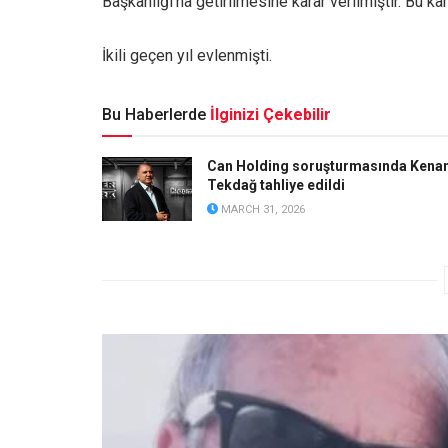
Başkanlığı’na getirilmesine karar verilmiştir. Bu ka
İkili geçen yıl evlenmişti.
Bu Haberlerde
İlginizi Çekebilir
Can Holding soruşturmasında Kena
Tekdağ tahliye edildi
MARCH 31, 2026