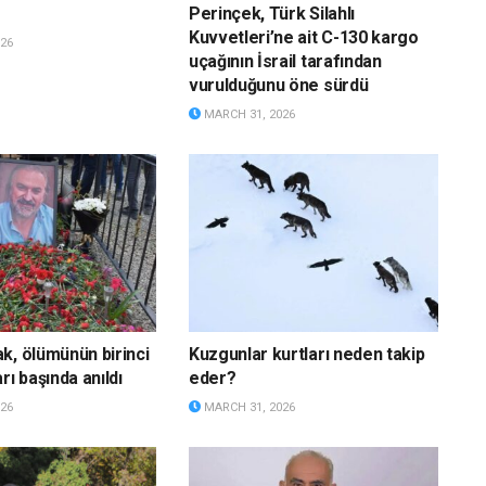
Perinçek, Türk Silahlı
Kuvvetleri’ne ait C-130 kargo
26
uçağının İsrail tarafından
vurulduğunu öne sürdü
MARCH 31, 2026
k, ölümünün birinci
Kuzgunlar kurtları neden takip
rı başında anıldı
eder?
26
MARCH 31, 2026