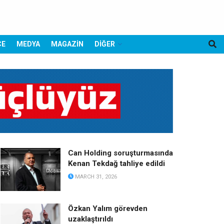
CE
MEDYA
MAGAZİN
DİĞER
Can Holding soruşturmasında
Kenan Tekdağ tahliye edildi
MARCH 31, 2026
Özkan Yalım görevden
uzaklaştırıldı