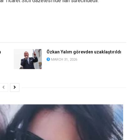
rar Ticaret Sicil Gazetesi’nde ilan sürecindedir.”
n
Özkan Yalım görevden uzaklaştırıldı
MARCH 31, 2026