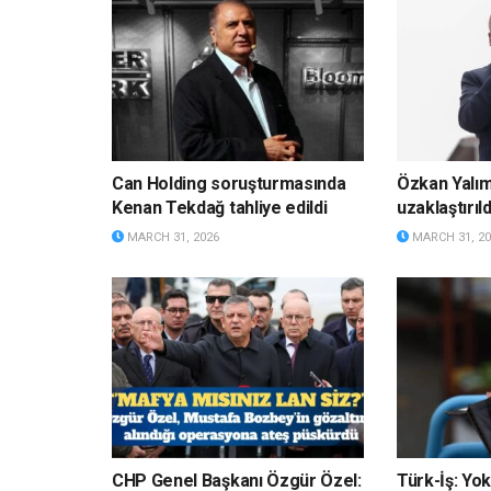
Can Holding soruşturmasında
Özkan Yalı
Kenan Tekdağ tahliye edildi
uzaklaştırıld
MARCH 31, 2026
MARCH 31, 20
CHP Genel Başkanı Özgür Özel:
Türk-İş: Yok