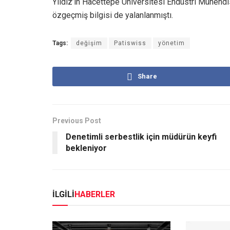
Yıldız’ın Hacettepe Üniversitesi Endüstri Mühend
özgeçmiş bilgisi de yalanlanmıştı.
Tags:
değişim
Patiswiss
yönetim
Share
Previous Post
Denetimli serbestlik için müdürün keyfi
bekleniyor
İLGİLİ
HABERLER