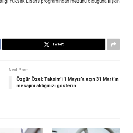
isliği Yüksek Lisans programından mezunu olduğuna ilişkin
Tweet
Next Post
Özgür Özel: Taksim’i 1 Mayıs’a açın 31 Mart’ın
mesajını aldığınızı gösterin